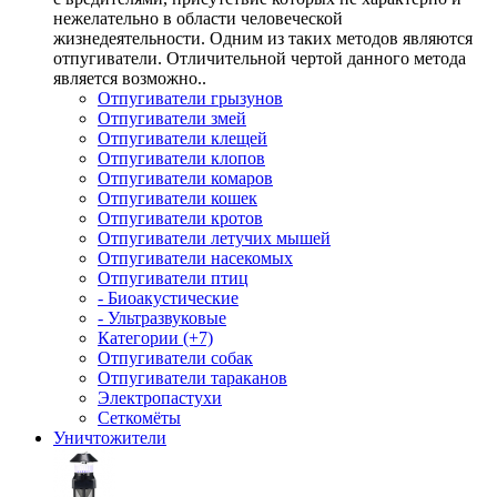
нежелательно в области человеческой
жизнедеятельности. Одним из таких методов являются
отпугиватели. Отличительной чертой данного метода
является возможно..
Отпугиватели грызунов
Отпугиватели змей
Отпугиватели клещей
Отпугиватели клопов
Отпугиватели комаров
Отпугиватели кошек
Отпугиватели кротов
Отпугиватели летучих мышей
Отпугиватели насекомых
Отпугиватели птиц
- Биоакустические
- Ультразвуковые
Категории (+7)
Отпугиватели собак
Отпугиватели тараканов
Электропастухи
Сеткомёты
Уничтожители