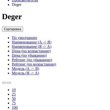
Производители
Deger
Deger
Сортировка
По умолчанию
Наименование (А -> Я)
Наименование (Я -> А)
Цена (по возрастанию)
Цена (по убыванию)
Рейтинг (по убыванию)
Рейтинг (по возрастанию)
Модель (А -> Я)
Модель (Я -> А)
10
25
50
75
100