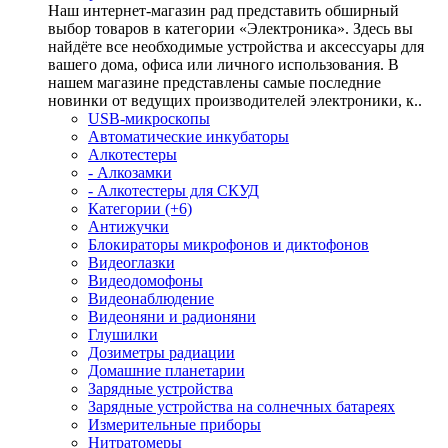
Наш интернет-магазин рад представить обширный
выбор товаров в категории «Электроника». Здесь вы
найдёте все необходимые устройства и аксессуары для
вашего дома, офиса или личного использования. В
нашем магазине представлены самые последние
новинки от ведущих производителей электроники, к..
USB-микроскопы
Автоматические инкубаторы
Алкотестеры
- Алкозамки
- Алкотестеры для СКУД
Категории (+6)
Антижучки
Блокираторы микрофонов и диктофонов
Видеоглазки
Видеодомофоны
Видеонаблюдение
Видеоняни и радионяни
Глушилки
Дозиметры радиации
Домашние планетарии
Зарядные устройства
Зарядные устройства на солнечных батареях
Измерительные приборы
Нитратомеры