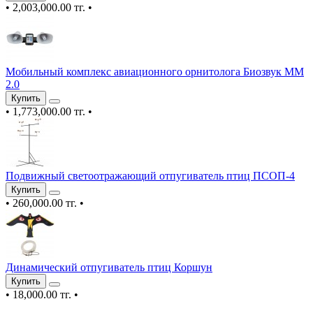
•
2,003,000.00 тг.
•
Мобильный комплекс авиационного орнитолога Биозвук ММ
2.0
Купить
•
1,773,000.00 тг.
•
Подвижный светоотражающий отпугиватель птиц ПСОП-4
Купить
•
260,000.00 тг.
•
Динамический отпугиватель птиц Коршун
Купить
•
18,000.00 тг.
•