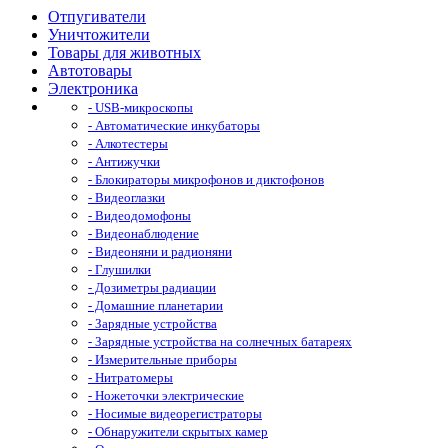
Отпугиватели
Уничтожители
Товары для животных
Автотовары
Электроника
- USB-микроскопы
- Автоматические инкубаторы
- Алкотестеры
- Антижучки
- Блокираторы микрофонов и диктофонов
- Видеоглазки
- Видеодомофоны
- Видеонаблюдение
- Видеоняни и радионяни
- Глушилки
- Дозиметры радиации
- Домашние планетарии
- Зарядные устройства
- Зарядные устройства на солнечных батареях
- Измерительные приборы
- Нитратомеры
- Ножеточки электрические
- Носимые видеорегистраторы
- Обнаружители скрытых камер