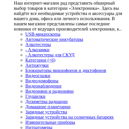
Наш интернет-магазин рад представить обширный
выбор товаров в категории «Электроника». Здесь вы
найдёте все необходимые устройства и аксессуары для
вашего дома, офиса или личного использования. В
нашем магазине представлены самые последние
новинки от ведущих производителей электроники, к..
USB-микроскопы
Автоматические инкубаторы
Алкотестеры
- Алкозамки
- Алкотестеры для СКУД
Категории (+6)
Антижучки
Блокираторы микрофонов и диктофонов
Видеоглазки
Видеодомофоны
Видеонаблюдение
Видеоняни и радионяни
Глушилки
Дозиметры радиации
Домашние планетарии
Зарядные устройства
Зарядные устройства на солнечных батареях
Измерительные приборы
Нитратомеры