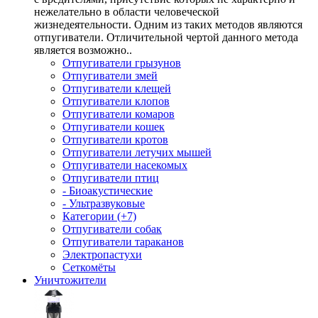
нежелательно в области человеческой
жизнедеятельности. Одним из таких методов являются
отпугиватели. Отличительной чертой данного метода
является возможно..
Отпугиватели грызунов
Отпугиватели змей
Отпугиватели клещей
Отпугиватели клопов
Отпугиватели комаров
Отпугиватели кошек
Отпугиватели кротов
Отпугиватели летучих мышей
Отпугиватели насекомых
Отпугиватели птиц
- Биоакустические
- Ультразвуковые
Категории (+7)
Отпугиватели собак
Отпугиватели тараканов
Электропастухи
Сеткомёты
Уничтожители