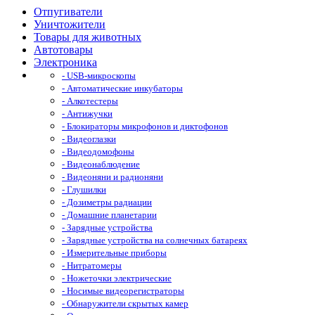
Отпугиватели
Уничтожители
Товары для животных
Автотовары
Электроника
- USB-микроскопы
- Автоматические инкубаторы
- Алкотестеры
- Антижучки
- Блокираторы микрофонов и диктофонов
- Видеоглазки
- Видеодомофоны
- Видеонаблюдение
- Видеоняни и радионяни
- Глушилки
- Дозиметры радиации
- Домашние планетарии
- Зарядные устройства
- Зарядные устройства на солнечных батареях
- Измерительные приборы
- Нитратомеры
- Ножеточки электрические
- Носимые видеорегистраторы
- Обнаружители скрытых камер