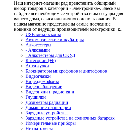
Наш интернет-магазин рад представить обширный
выбор товаров в категории «Электроника». Здесь вы
найдёте все необходимые устройства и аксессуары для
вашего дома, офиса или личного использования. В
нашем магазине представлены самые последние
новинки от ведущих производителей электроники, к..
USB-микроскопы
Автоматические инкубаторы
Алкотестеры
- Алкозамки
- Алкотестеры для СКУД
Категории (+6)
Антижучки
Блокираторы микрофонов и диктофонов
Видеоглазки
Видеодомофоны
Видеонаблюдение
Видеоняни и радионяни
Глушилки
Дозиметры радиации
Домашние планетарии
Зарядные устройства
Зарядные устройства на солнечных батареях
Измерительные приборы
Нитратомеры