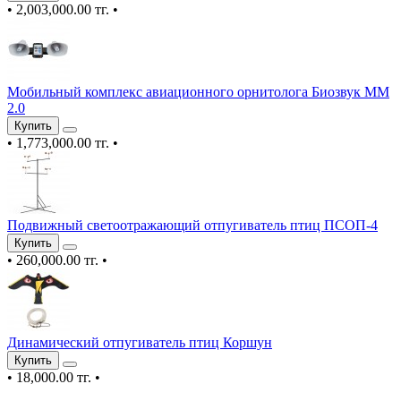
•
2,003,000.00 тг.
•
Мобильный комплекс авиационного орнитолога Биозвук ММ
2.0
Купить
•
1,773,000.00 тг.
•
Подвижный светоотражающий отпугиватель птиц ПСОП-4
Купить
•
260,000.00 тг.
•
Динамический отпугиватель птиц Коршун
Купить
•
18,000.00 тг.
•