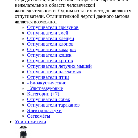
нежелательно в области человеческой
жизнедеятельности. Одним из таких методов являются
отпугиватели. Отличительной чертой данного метода
является возможно..
Отпугиватели грызунов
Отпугиватели змей
Отпугиватели клещей
Отпугиватели клопов
Отпугиватели комаров
Отпугиватели кошек
Отпугиватели кротов
Отпугиватели летучих мышей
Отпугиватели насекомых
Отпугиватели птиц
- Биоакустические
- Ультразвуковые
Категории (+7)
Отпугиватели собак
Отпугиватели тараканов
Электропастухи
Сеткомёты
Уничтожители