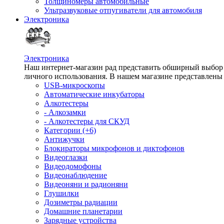
Толщиномеры автомобильные
Ультразвуковые отпугиватели для автомобиля
Электроника
Электроника
Наш интернет-магазин рад представить обширный выбор т
личного использования. В нашем магазине представлены 
USB-микроскопы
Автоматические инкубаторы
Алкотестеры
- Алкозамки
- Алкотестеры для СКУД
Категории (+6)
Антижучки
Блокираторы микрофонов и диктофонов
Видеоглазки
Видеодомофоны
Видеонаблюдение
Видеоняни и радионяни
Глушилки
Дозиметры радиации
Домашние планетарии
Зарядные устройства