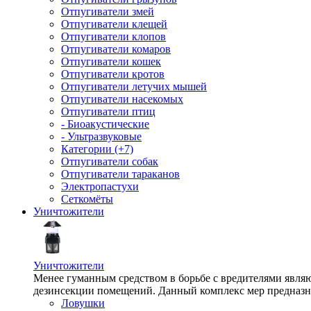
Отпугиватели змей
Отпугиватели клещей
Отпугиватели клопов
Отпугиватели комаров
Отпугиватели кошек
Отпугиватели кротов
Отпугиватели летучих мышей
Отпугиватели насекомых
Отпугиватели птиц
- Биоакустические
- Ультразвуковые
Категории (+7)
Отпугиватели собак
Отпугиватели тараканов
Электропастухи
Сеткомёты
Уничтожители
Уничтожители
Менее гуманным средством в борьбе с вредителями являю
дезинсекции помещений. Данный комплекс мер предназна
Ловушки