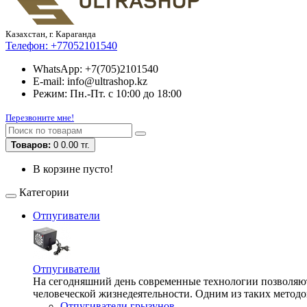
Казахстан, г. Караганда
Телефон:
+77052101540
WhatsApp: +7(705)2101540
E-mail: info@ultrashop.kz
Режим: Пн.-Пт. с 10:00 до 18:00
Перезвоните мне!
Товаров:
0
0.00 тг.
В корзине пусто!
Категории
Отпугиватели
Отпугиватели
На сегодняшний день современные технологии позволяют 
человеческой жизнедеятельности. Одним из таких методо
Отпугиватели грызунов