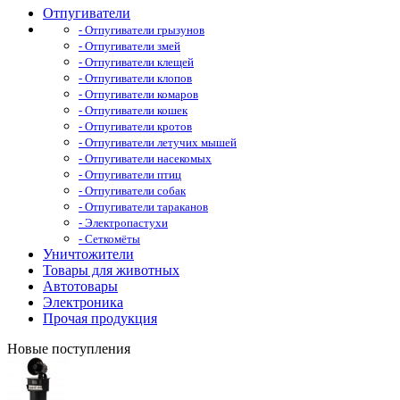
Отпугиватели
- Отпугиватели грызунов
- Отпугиватели змей
- Отпугиватели клещей
- Отпугиватели клопов
- Отпугиватели комаров
- Отпугиватели кошек
- Отпугиватели кротов
- Отпугиватели летучих мышей
- Отпугиватели насекомых
- Отпугиватели птиц
- Отпугиватели собак
- Отпугиватели тараканов
- Электропастухи
- Сеткомёты
Уничтожители
Товары для животных
Автотовары
Электроника
Прочая продукция
Новые поступления