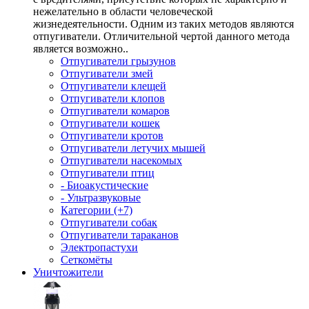
нежелательно в области человеческой
жизнедеятельности. Одним из таких методов являются
отпугиватели. Отличительной чертой данного метода
является возможно..
Отпугиватели грызунов
Отпугиватели змей
Отпугиватели клещей
Отпугиватели клопов
Отпугиватели комаров
Отпугиватели кошек
Отпугиватели кротов
Отпугиватели летучих мышей
Отпугиватели насекомых
Отпугиватели птиц
- Биоакустические
- Ультразвуковые
Категории (+7)
Отпугиватели собак
Отпугиватели тараканов
Электропастухи
Сеткомёты
Уничтожители