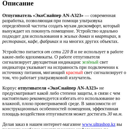
Описание
Отпугиватель «ЭкоСнайпер AN-A323»
— современная
разработка, позволяющая при помощи ультразвука
определённой частоты создать мухам дискомфорт, который
вынуждает их покинуть помещение. Устройство идеально
подходит для использования в
жилых домах
и
квартирах
, в
ресторанах
,
кафе
,
фабриках
и на многих других объектах.
Устройство питается
от сети 220 В
и не использует в работе
какие-либо ядохимикаты. О работе отпугивателя
сигнализирует двухцветная индикация:
зелёный
свет
индикатора указывает на исправность при подключении к
источнику питания, мигающий
красный
свет сигнализирует о
том, что работает ультразвуковой излучатель.
Корпус
отпугивателя «ЭкоСнайпер AN-A323»
не
предусматривает какой либо степени защиты, в связи с чем
настоятельно рекомендуется избегать его использование во
влажной, плохо проветриваемой среде. В зависимости от
конструкционных особенностей помещения, эффективная
площадь воздействия отпугивателя может достигать
30 кв.м
.
Делая заказ в нашем интернет-магазине
www.ultrashop.kz
вы