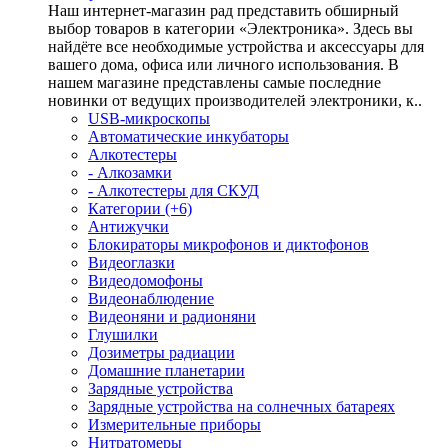
Наш интернет-магазин рад представить обширный
выбор товаров в категории «Электроника». Здесь вы
найдёте все необходимые устройства и аксессуары для
вашего дома, офиса или личного использования. В
нашем магазине представлены самые последние
новинки от ведущих производителей электроники, к..
USB-микроскопы
Автоматические инкубаторы
Алкотестеры
- Алкозамки
- Алкотестеры для СКУД
Категории (+6)
Антижучки
Блокираторы микрофонов и диктофонов
Видеоглазки
Видеодомофоны
Видеонаблюдение
Видеоняни и радионяни
Глушилки
Дозиметры радиации
Домашние планетарии
Зарядные устройства
Зарядные устройства на солнечных батареях
Измерительные приборы
Нитратомеры