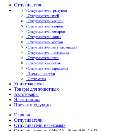
Отпугиватели
- Отпугиватели грызунов
- Отпугиватели змей
- Отпугиватели клещей
- Отпугиватели клопов
- Отпугиватели комаров
- Отпугиватели кошек
- Отпугиватели кротов
- Отпугиватели летучих мышей
- Отпугиватели насекомых
- Отпугиватели птиц
- Отпугиватели собак
- Отпугиватели тараканов
- Электропастухи
- Сеткомёты
Уничтожители
Товары для животных
Автотовары
Электроника
Прочая продукция
Главная
Отпугиватели
Отпугиватели насекомых
Отпугиватель мух ЭкоСнайпер AN-A323