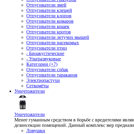
Отпугиватели змей
Отпугиватели клещей
Отпугиватели клопов
Отпугиватели комаров
Отпугиватели кошек
Отпугиватели кротов
Отпугиватели летучих мышей
Отпугиватели насекомых
Отпугиватели птиц
- Биоакустические
- Ультразвуковые
Категории (+7)
Отпугиватели собак
Отпугиватели тараканов
Электропастухи
Сеткомёты
Уничтожители
Уничтожители
Менее гуманным средством в борьбе с вредителями являю
дезинсекции помещений. Данный комплекс мер предназна
Ловушки