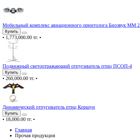
Мобильный комплекс авиационного орнитолога Биозвук ММ 2
Купить
•
1,773,000.00 тг.
•
Подвижный светоотражающий отпугиватель птиц ПСОП-4
Купить
•
260,000.00 тг.
•
Динамический отпугиватель птиц Коршун
Купить
•
18,000.00 тг.
•
Главная
Прочая продукция