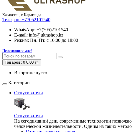
Казахстан, г. Караганда
Телефон:
+77052101540
WhatsApp: +7(705)2101540
E-mail: info@ultrashop.kz
Режим: Пн.-Пт. с 10:00 до 18:00
Перезвоните мне!
Товаров:
0
0.00 тг.
В корзине пусто!
Категории
Отпугиватели
Отпугиватели
На сегодняшний день современные технологии позволяют 
человеческой жизнедеятельности. Одним из таких методо
Отпугиватели грызунов