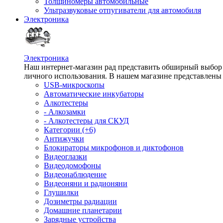
Толщиномеры автомобильные
Ультразвуковые отпугиватели для автомобиля
Электроника
Электроника
Наш интернет-магазин рад представить обширный выбор т
личного использования. В нашем магазине представлены 
USB-микроскопы
Автоматические инкубаторы
Алкотестеры
- Алкозамки
- Алкотестеры для СКУД
Категории (+6)
Антижучки
Блокираторы микрофонов и диктофонов
Видеоглазки
Видеодомофоны
Видеонаблюдение
Видеоняни и радионяни
Глушилки
Дозиметры радиации
Домашние планетарии
Зарядные устройства