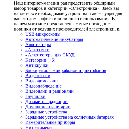
Наш интернет-магазин рад представить обширный
выбор товаров в категории «Электроника». Здесь вы
найдёте все необходимые устройства и аксессуары для
вашего дома, офиса или личного использования. В
нашем магазине представлены самые последние
новинки от ведущих производителей электроники, к..
USB-микроскопы
Автоматические инкубаторы
Алкотестеры
- Алкозамки
- Алкотестеры для СКУД
Категории (+6)
Антижучки
Блокираторы микрофонов и диктофонов
Видеоглазки
Видеодомофоны
Видеонаблюдение
Видеоняни и радионяни
Глушилки
Дозиметры радиации
Домашние планетарии
Зарядные устройства
Зарядные устройства на солнечных батареях
Измерительные приборы
Нитратомеры