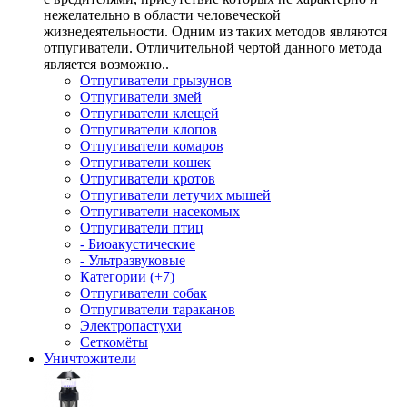
нежелательно в области человеческой
жизнедеятельности. Одним из таких методов являются
отпугиватели. Отличительной чертой данного метода
является возможно..
Отпугиватели грызунов
Отпугиватели змей
Отпугиватели клещей
Отпугиватели клопов
Отпугиватели комаров
Отпугиватели кошек
Отпугиватели кротов
Отпугиватели летучих мышей
Отпугиватели насекомых
Отпугиватели птиц
- Биоакустические
- Ультразвуковые
Категории (+7)
Отпугиватели собак
Отпугиватели тараканов
Электропастухи
Сеткомёты
Уничтожители