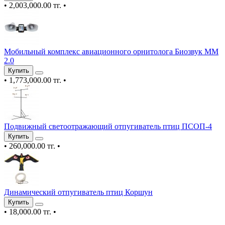
•
2,003,000.00 тг.
•
Мобильный комплекс авиационного орнитолога Биозвук ММ
2.0
Купить
•
1,773,000.00 тг.
•
Подвижный светоотражающий отпугиватель птиц ПСОП-4
Купить
•
260,000.00 тг.
•
Динамический отпугиватель птиц Коршун
Купить
•
18,000.00 тг.
•