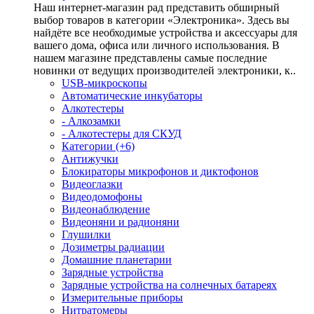
Наш интернет-магазин рад представить обширный
выбор товаров в категории «Электроника». Здесь вы
найдёте все необходимые устройства и аксессуары для
вашего дома, офиса или личного использования. В
нашем магазине представлены самые последние
новинки от ведущих производителей электроники, к..
USB-микроскопы
Автоматические инкубаторы
Алкотестеры
- Алкозамки
- Алкотестеры для СКУД
Категории (+6)
Антижучки
Блокираторы микрофонов и диктофонов
Видеоглазки
Видеодомофоны
Видеонаблюдение
Видеоняни и радионяни
Глушилки
Дозиметры радиации
Домашние планетарии
Зарядные устройства
Зарядные устройства на солнечных батареях
Измерительные приборы
Нитратомеры