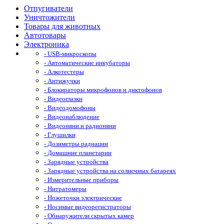
Отпугиватели
Уничтожители
Товары для животных
Автотовары
Электроника
- USB-микроскопы
- Автоматические инкубаторы
- Алкотестеры
- Антижучки
- Блокираторы микрофонов и диктофонов
- Видеоглазки
- Видеодомофоны
- Видеонаблюдение
- Видеоняни и радионяни
- Глушилки
- Дозиметры радиации
- Домашние планетарии
- Зарядные устройства
- Зарядные устройства на солнечных батареях
- Измерительные приборы
- Нитратомеры
- Ножеточки электрические
- Носимые видеорегистраторы
- Обнаружители скрытых камер