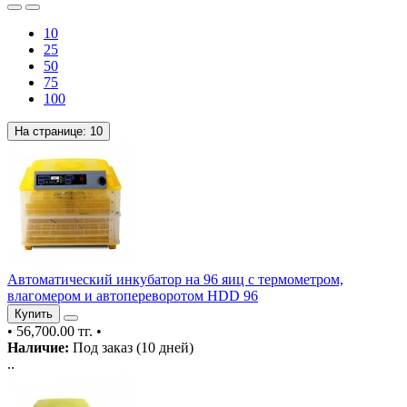
10
25
50
75
100
На странице:
10
Автоматический инкубатор на 96 яиц с термометром,
влагомером и автопереворотом HDD 96
Купить
•
56,700.00 тг.
•
Наличие:
Под заказ (10 дней)
..