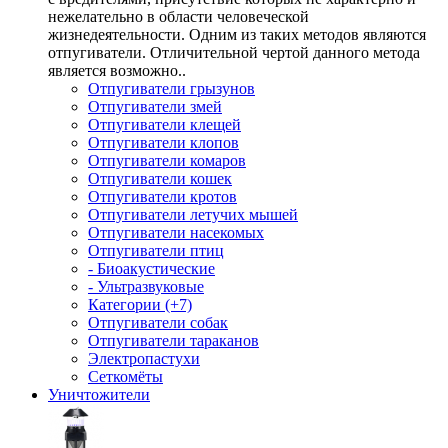
нежелательно в области человеческой
жизнедеятельности. Одним из таких методов являются
отпугиватели. Отличительной чертой данного метода
является возможно..
Отпугиватели грызунов
Отпугиватели змей
Отпугиватели клещей
Отпугиватели клопов
Отпугиватели комаров
Отпугиватели кошек
Отпугиватели кротов
Отпугиватели летучих мышей
Отпугиватели насекомых
Отпугиватели птиц
- Биоакустические
- Ультразвуковые
Категории (+7)
Отпугиватели собак
Отпугиватели тараканов
Электропастухи
Сеткомёты
Уничтожители