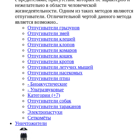
нежелательно в области человеческой
жизнедеятельности. Одним из таких методов являются
отпугиватели. Отличительной чертой данного метода
является возможно..
Отпугиватели грызунов
Отпугиватели змей
Отпугиватели клещей
Отпугиватели клопов
Отпугиватели комаров
Отпугиватели кошек
Отпугиватели кротов
Отпугиватели летучих мышей
Отпугиватели насекомых
Отпугиватели птиц
- Биоакустические
- Ультразвуковые
Категории (+7)
Отпугиватели собак
Отпугиватели тараканов
Электропастухи
Сеткомёты
Уничтожители