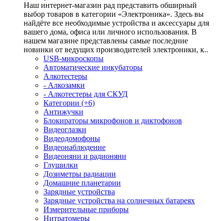
Наш интернет-магазин рад представить обширный
выбор товаров в категории «Электроника». Здесь вы
найдёте все необходимые устройства и аксессуары для
вашего дома, офиса или личного использования. В
нашем магазине представлены самые последние
новинки от ведущих производителей электроники, к..
USB-микроскопы
Автоматические инкубаторы
Алкотестеры
- Алкозамки
- Алкотестеры для СКУД
Категории (+6)
Антижучки
Блокираторы микрофонов и диктофонов
Видеоглазки
Видеодомофоны
Видеонаблюдение
Видеоняни и радионяни
Глушилки
Дозиметры радиации
Домашние планетарии
Зарядные устройства
Зарядные устройства на солнечных батареях
Измерительные приборы
Нитратомеры