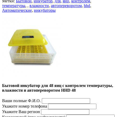
Метки:
Бытовой
,
инкубатор
,
для
,
яиц
,
контролем
,
температуры
,
,
влажности
,
автопереворотом
,
hhd
,
Автоматические
,
инкубаторы
Бытовой инкубатор для 48 яиц с контролем температуры,
влажности и автопереворотом HHD 48
Ваши полные Ф.И.О.
Укажите номер телефона
Укажите Ваш регион