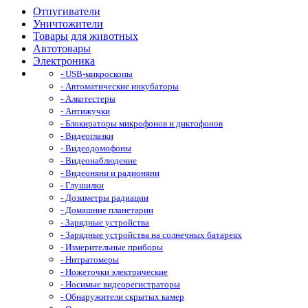
Отпугиватели
Уничтожители
Товары для животных
Автотовары
Электроника
- USB-микроскопы
- Автоматические инкубаторы
- Алкотестеры
- Антижучки
- Блокираторы микрофонов и диктофонов
- Видеоглазки
- Видеодомофоны
- Видеонаблюдение
- Видеоняни и радионяни
- Глушилки
- Дозиметры радиации
- Домашние планетарии
- Зарядные устройства
- Зарядные устройства на солнечных батареях
- Измерительные приборы
- Нитратомеры
- Ножеточки электрические
- Носимые видеорегистраторы
- Обнаружители скрытых камер