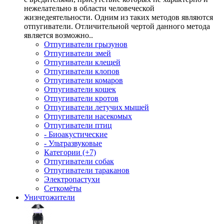
нежелательно в области человеческой
жизнедеятельности. Одним из таких методов являются
отпугиватели. Отличительной чертой данного метода
является возможно..
Отпугиватели грызунов
Отпугиватели змей
Отпугиватели клещей
Отпугиватели клопов
Отпугиватели комаров
Отпугиватели кошек
Отпугиватели кротов
Отпугиватели летучих мышей
Отпугиватели насекомых
Отпугиватели птиц
- Биоакустические
- Ультразвуковые
Категории (+7)
Отпугиватели собак
Отпугиватели тараканов
Электропастухи
Сеткомёты
Уничтожители