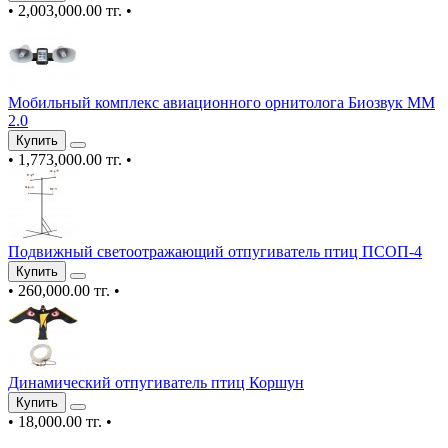
•
2,003,000.00 тг.
•
Мобильный комплекс авиационного орнитолога Биозвук ММ
2.0
Купить
•
1,773,000.00 тг.
•
Подвижный светоотражающий отпугиватель птиц ПСОП-4
Купить
•
260,000.00 тг.
•
Динамический отпугиватель птиц Коршун
Купить
•
18,000.00 тг.
•