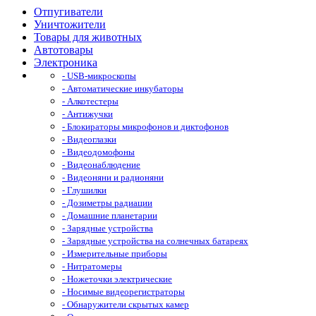
Отпугиватели
Уничтожители
Товары для животных
Автотовары
Электроника
- USB-микроскопы
- Автоматические инкубаторы
- Алкотестеры
- Антижучки
- Блокираторы микрофонов и диктофонов
- Видеоглазки
- Видеодомофоны
- Видеонаблюдение
- Видеоняни и радионяни
- Глушилки
- Дозиметры радиации
- Домашние планетарии
- Зарядные устройства
- Зарядные устройства на солнечных батареях
- Измерительные приборы
- Нитратомеры
- Ножеточки электрические
- Носимые видеорегистраторы
- Обнаружители скрытых камер