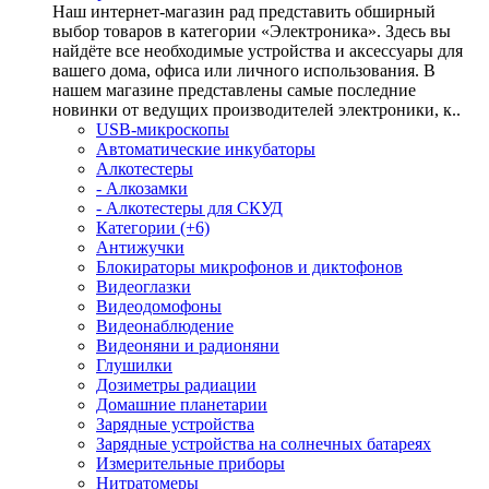
Наш интернет-магазин рад представить обширный
выбор товаров в категории «Электроника». Здесь вы
найдёте все необходимые устройства и аксессуары для
вашего дома, офиса или личного использования. В
нашем магазине представлены самые последние
новинки от ведущих производителей электроники, к..
USB-микроскопы
Автоматические инкубаторы
Алкотестеры
- Алкозамки
- Алкотестеры для СКУД
Категории (+6)
Антижучки
Блокираторы микрофонов и диктофонов
Видеоглазки
Видеодомофоны
Видеонаблюдение
Видеоняни и радионяни
Глушилки
Дозиметры радиации
Домашние планетарии
Зарядные устройства
Зарядные устройства на солнечных батареях
Измерительные приборы
Нитратомеры