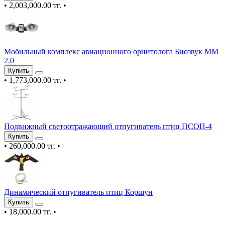
•
2,003,000.00 тг.
•
Мобильный комплекс авиационного орнитолога Биозвук ММ
2.0
Купить
•
1,773,000.00 тг.
•
Подвижный светоотражающий отпугиватель птиц ПСОП-4
Купить
•
260,000.00 тг.
•
Динамический отпугиватель птиц Коршун
Купить
•
18,000.00 тг.
•