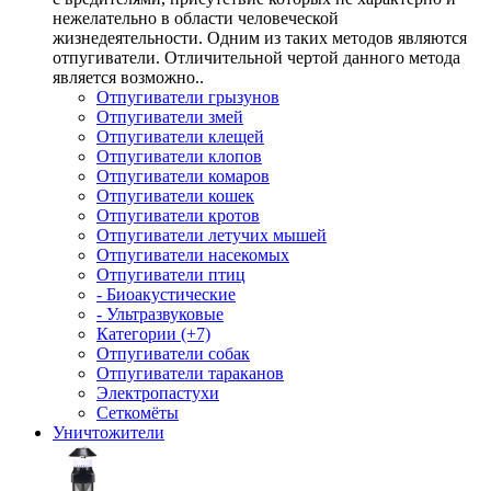
нежелательно в области человеческой
жизнедеятельности. Одним из таких методов являются
отпугиватели. Отличительной чертой данного метода
является возможно..
Отпугиватели грызунов
Отпугиватели змей
Отпугиватели клещей
Отпугиватели клопов
Отпугиватели комаров
Отпугиватели кошек
Отпугиватели кротов
Отпугиватели летучих мышей
Отпугиватели насекомых
Отпугиватели птиц
- Биоакустические
- Ультразвуковые
Категории (+7)
Отпугиватели собак
Отпугиватели тараканов
Электропастухи
Сеткомёты
Уничтожители