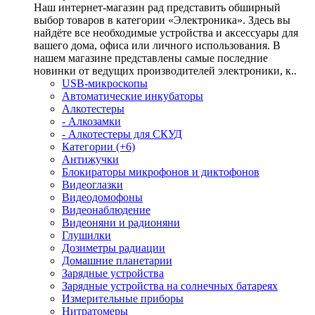
Наш интернет-магазин рад представить обширный
выбор товаров в категории «Электроника». Здесь вы
найдёте все необходимые устройства и аксессуары для
вашего дома, офиса или личного использования. В
нашем магазине представлены самые последние
новинки от ведущих производителей электроники, к..
USB-микроскопы
Автоматические инкубаторы
Алкотестеры
- Алкозамки
- Алкотестеры для СКУД
Категории (+6)
Антижучки
Блокираторы микрофонов и диктофонов
Видеоглазки
Видеодомофоны
Видеонаблюдение
Видеоняни и радионяни
Глушилки
Дозиметры радиации
Домашние планетарии
Зарядные устройства
Зарядные устройства на солнечных батареях
Измерительные приборы
Нитратомеры