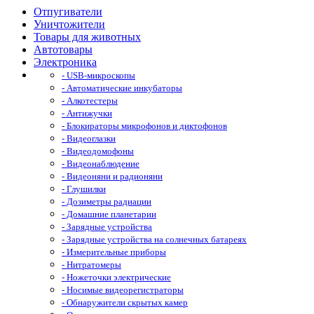
Отпугиватели
Уничтожители
Товары для животных
Автотовары
Электроника
- USB-микроскопы
- Автоматические инкубаторы
- Алкотестеры
- Антижучки
- Блокираторы микрофонов и диктофонов
- Видеоглазки
- Видеодомофоны
- Видеонаблюдение
- Видеоняни и радионяни
- Глушилки
- Дозиметры радиации
- Домашние планетарии
- Зарядные устройства
- Зарядные устройства на солнечных батареях
- Измерительные приборы
- Нитратомеры
- Ножеточки электрические
- Носимые видеорегистраторы
- Обнаружители скрытых камер