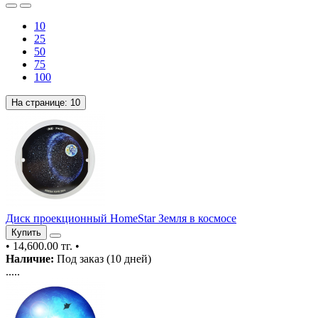
10
25
50
75
100
На странице:
10
Диск проекционный HomeStar Земля в космосе
Купить
•
14,600.00 тг.
•
Наличие:
Под заказ (10 дней)
.....