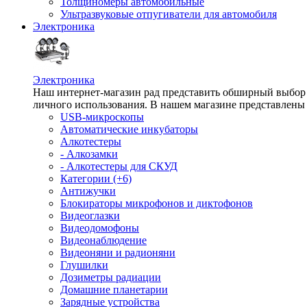
Толщиномеры автомобильные
Ультразвуковые отпугиватели для автомобиля
Электроника
Электроника
Наш интернет-магазин рад представить обширный выбор т
личного использования. В нашем магазине представлены 
USB-микроскопы
Автоматические инкубаторы
Алкотестеры
- Алкозамки
- Алкотестеры для СКУД
Категории (+6)
Антижучки
Блокираторы микрофонов и диктофонов
Видеоглазки
Видеодомофоны
Видеонаблюдение
Видеоняни и радионяни
Глушилки
Дозиметры радиации
Домашние планетарии
Зарядные устройства