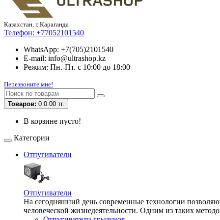
Казахстан, г. Караганда
Телефон:
+77052101540
WhatsApp: +7(705)2101540
E-mail: info@ultrashop.kz
Режим: Пн.-Пт. с 10:00 до 18:00
Перезвоните мне!
Товаров:
0
0.00 тг.
В корзине пусто!
Категории
Отпугиватели
Отпугиватели
На сегодняшний день современные технологии позволяют 
человеческой жизнедеятельности. Одним из таких методо
Отпугиватели грызунов