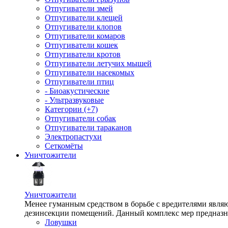
Отпугиватели змей
Отпугиватели клещей
Отпугиватели клопов
Отпугиватели комаров
Отпугиватели кошек
Отпугиватели кротов
Отпугиватели летучих мышей
Отпугиватели насекомых
Отпугиватели птиц
- Биоакустические
- Ультразвуковые
Категории (+7)
Отпугиватели собак
Отпугиватели тараканов
Электропастухи
Сеткомёты
Уничтожители
Уничтожители
Менее гуманным средством в борьбе с вредителями являю
дезинсекции помещений. Данный комплекс мер предназна
Ловушки