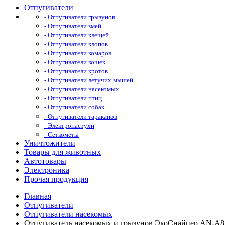
Отпугиватели
- Отпугиватели грызунов
- Отпугиватели змей
- Отпугиватели клещей
- Отпугиватели клопов
- Отпугиватели комаров
- Отпугиватели кошек
- Отпугиватели кротов
- Отпугиватели летучих мышей
- Отпугиватели насекомых
- Отпугиватели птиц
- Отпугиватели собак
- Отпугиватели тараканов
- Электропастухи
- Сеткомёты
Уничтожители
Товары для животных
Автотовары
Электроника
Прочая продукция
Главная
Отпугиватели
Отпугиватели насекомых
Отпугиватель насекомых и грызунов ЭкоСнайпер AN-A8