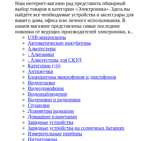
Наш интернет-магазин рад представить обширный
выбор товаров в категории «Электроника». Здесь вы
найдёте все необходимые устройства и аксессуары для
вашего дома, офиса или личного использования. В
нашем магазине представлены самые последние
новинки от ведущих производителей электроники, к..
USB-микроскопы
Автоматические инкубаторы
Алкотестеры
- Алкозамки
- Алкотестеры для СКУД
Категории (+6)
Антижучки
Блокираторы микрофонов и диктофонов
Видеоглазки
Видеодомофоны
Видеонаблюдение
Видеоняни и радионяни
Глушилки
Дозиметры радиации
Домашние планетарии
Зарядные устройства
Зарядные устройства на солнечных батареях
Измерительные приборы
Нитратомеры