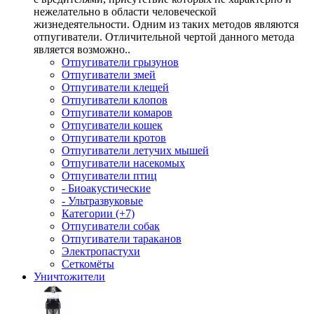
нежелательно в области человеческой
жизнедеятельности. Одним из таких методов являются
отпугиватели. Отличительной чертой данного метода
является возможно..
Отпугиватели грызунов
Отпугиватели змей
Отпугиватели клещей
Отпугиватели клопов
Отпугиватели комаров
Отпугиватели кошек
Отпугиватели кротов
Отпугиватели летучих мышей
Отпугиватели насекомых
Отпугиватели птиц
- Биоакустические
- Ультразвуковые
Категории (+7)
Отпугиватели собак
Отпугиватели тараканов
Электропастухи
Сеткомёты
Уничтожители