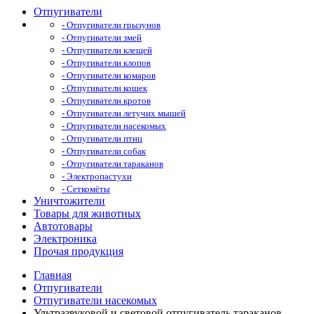
Отпугиватели
- Отпугиватели грызунов
- Отпугиватели змей
- Отпугиватели клещей
- Отпугиватели клопов
- Отпугиватели комаров
- Отпугиватели кошек
- Отпугиватели кротов
- Отпугиватели летучих мышей
- Отпугиватели насекомых
- Отпугиватели птиц
- Отпугиватели собак
- Отпугиватели тараканов
- Электропастухи
- Сеткомёты
Уничтожители
Товары для животных
Автотовары
Электроника
Прочая продукция
Главная
Отпугиватели
Отпугиватели насекомых
Ультразвуковой и световой отпугиватель тараканов