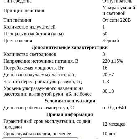
Тип средства
Отпугиватель
Ультразвуковой
Принцип действия
и световой
Тип питания
От сети 220В
Количество излучателей
1
Площадь воздействия (кв.м)
50
Цвет изделия
Чёрный
Дополнительные характеристики
Количество светодиодов
3
Напряжение источника питания, В
220 ±15%
Потребляемая мощность, Вт
16
Диапазон излучаемых частот, кГц
20 ±7
Частота перестройки ультразвука, Гц
1-3
Уровень ультразвукового давления на
80 ±3
расстоянии вытянутой руки, дБ, не более
Условия эксплуатации
Диапазон рабочих температур, С
от 0 до +40
Прочая информация
Гарантийный срок эксплуатации, со дня
12 месяцев
продажи
Срок службы изделия, не менее
10 лет