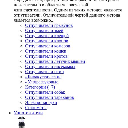
нежелательно в области человеческой
жизнедеятельности. Одним из таких методов являются
отпугиватели. Отличительной чертой данного метода
является возможно..
Отпугиватели грызунов
Отпугиватели змей
Отпугиватели клещей
Отпугиватели клопов
Отпугиватели комаров
Отпугиватели кошек
Отпугиватели кротов
Отпугиватели летучих мышей
Отпугиватели насекомых
Отпугиватели птиц
- Биоакустические
- Ультразвуковые
Категории (+7)
Отпугиватели собак
Отпугиватели тараканов
Электропастухи
Сеткомёты
Уничтожители