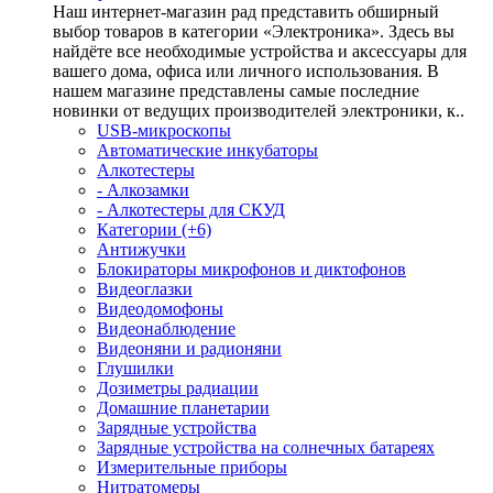
Наш интернет-магазин рад представить обширный
выбор товаров в категории «Электроника». Здесь вы
найдёте все необходимые устройства и аксессуары для
вашего дома, офиса или личного использования. В
нашем магазине представлены самые последние
новинки от ведущих производителей электроники, к..
USB-микроскопы
Автоматические инкубаторы
Алкотестеры
- Алкозамки
- Алкотестеры для СКУД
Категории (+6)
Антижучки
Блокираторы микрофонов и диктофонов
Видеоглазки
Видеодомофоны
Видеонаблюдение
Видеоняни и радионяни
Глушилки
Дозиметры радиации
Домашние планетарии
Зарядные устройства
Зарядные устройства на солнечных батареях
Измерительные приборы
Нитратомеры