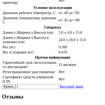
Нет
принтеру
Условия эксплуатации
Диапазон рабочих температур, С
от -40 до +85
Диапазон температуры хранения,
от -45 до +90
С
Габариты
Длина х Ширина х Высота (см)
5.0 х 4.8 х 15.0
Длина х Ширина х Высота в
24.0 х 18.0 х 15.0
упаковке (см)
Вес (кг)
0.200
Вес в упаковке (кг)
0.670
Прочая информация
Гарантийный срок эксплуатации,
12 месяцев
со дня продажи
Регистрационное удостоверение
Нет
Сертификат средств измерений
Нет
(СИ)
Быстрый заказ
Купить
Отзывы