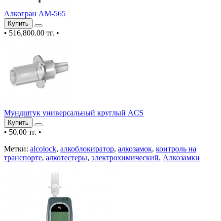
Алкогран АМ-565
Купить
•
516,800.00 тг.
•
Мундштук универсальный круглый ACS
Купить
•
50.00 тг.
•
Метки:
alcolock
,
алкоблокиратор
,
алкозамок
,
контроль на
транспорте
,
алкотестеры
,
электрохимический
,
Алкозамки