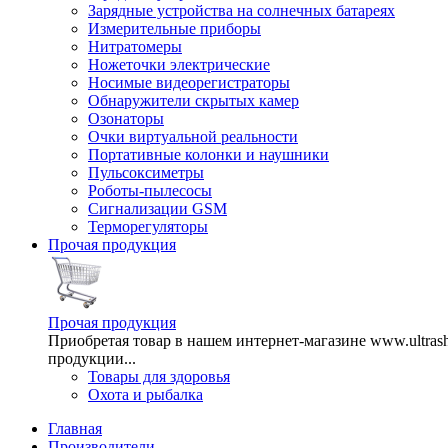
Зарядные устройства на солнечных батареях
Измерительные приборы
Нитратомеры
Ножеточки электрические
Носимые видеорегистраторы
Обнаружители скрытых камер
Озонаторы
Очки виртуальной реальности
Портативные колонки и наушники
Пульсоксиметры
Роботы-пылесосы
Сигнализации GSM
Терморегуляторы
Прочая продукция
Прочая продукция
Приобретая товар в нашем интернет-магазине www.ultra
продукции...
Товары для здоровья
Охота и рыбалка
Главная
Производители