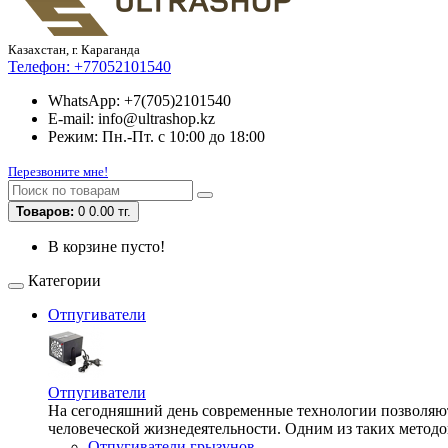
Казахстан, г. Караганда
Телефон:
+77052101540
WhatsApp: +7(705)2101540
E-mail: info@ultrashop.kz
Режим: Пн.-Пт. с 10:00 до 18:00
Перезвоните мне!
Товаров:
0
0.00 тг.
В корзине пусто!
Категории
Отпугиватели
Отпугиватели
На сегодняшний день современные технологии позволяют 
человеческой жизнедеятельности. Одним из таких методо
Отпугиватели грызунов