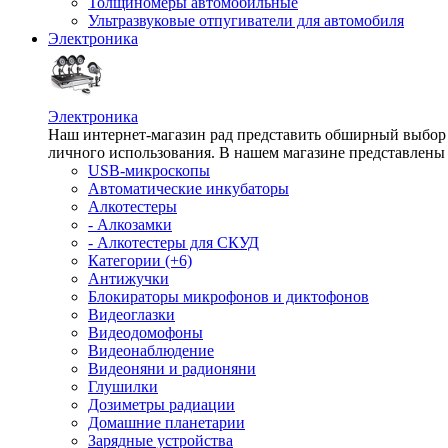
Толщиномеры автомобильные
Ультразвуковые отпугиватели для автомобиля
Электроника
Электроника
Наш интернет-магазин рад представить обширный выбор т
личного использования. В нашем магазине представлены 
USB-микроскопы
Автоматические инкубаторы
Алкотестеры
- Алкозамки
- Алкотестеры для СКУД
Категории (+6)
Антижучки
Блокираторы микрофонов и диктофонов
Видеоглазки
Видеодомофоны
Видеонаблюдение
Видеоняни и радионяни
Глушилки
Дозиметры радиации
Домашние планетарии
Зарядные устройства