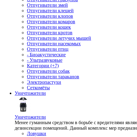
Отпугиватели змей
Отпугиватели клещей
Отпугиватели клопов
Отпугиватели комаров
Отпугиватели кошек
Отпугиватели кротов
Отпугиватели летучих мышей
Отпугиватели насекомых
Отпугиватели птиц
- Биоакустические
- Ультразвуковые
Категории (+7)
Отпугиватели собак
Отпугиватели тараканов
Электропастухи
Сеткомёты
Уничтожители
Уничтожители
Менее гуманным средством в борьбе с вредителями являю
дезинсекции помещений. Данный комплекс мер предназна
Ловушки