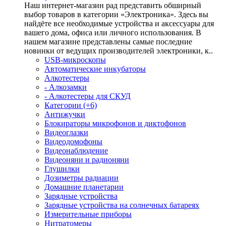
Наш интернет-магазин рад представить обширный
выбор товаров в категории «Электроника». Здесь вы
найдёте все необходимые устройства и аксессуары для
вашего дома, офиса или личного использования. В
нашем магазине представлены самые последние
новинки от ведущих производителей электроники, к..
USB-микроскопы
Автоматические инкубаторы
Алкотестеры
- Алкозамки
- Алкотестеры для СКУД
Категории (+6)
Антижучки
Блокираторы микрофонов и диктофонов
Видеоглазки
Видеодомофоны
Видеонаблюдение
Видеоняни и радионяни
Глушилки
Дозиметры радиации
Домашние планетарии
Зарядные устройства
Зарядные устройства на солнечных батареях
Измерительные приборы
Нитратомеры