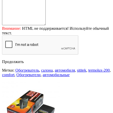
Внимание:
HTML не поддерживается! Используйте обычный
текст.
Продолжить
Метки:
Обогреватель
,
салона
,
автомобиля
,
sititek
,
termolux-200
,
comfort
,
Обогреватели
,
автомобильные