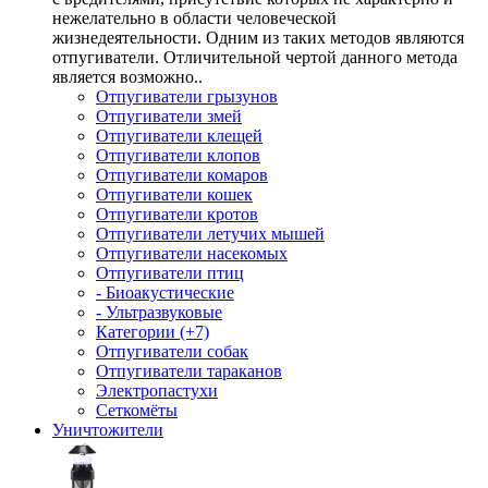
нежелательно в области человеческой
жизнедеятельности. Одним из таких методов являются
отпугиватели. Отличительной чертой данного метода
является возможно..
Отпугиватели грызунов
Отпугиватели змей
Отпугиватели клещей
Отпугиватели клопов
Отпугиватели комаров
Отпугиватели кошек
Отпугиватели кротов
Отпугиватели летучих мышей
Отпугиватели насекомых
Отпугиватели птиц
- Биоакустические
- Ультразвуковые
Категории (+7)
Отпугиватели собак
Отпугиватели тараканов
Электропастухи
Сеткомёты
Уничтожители