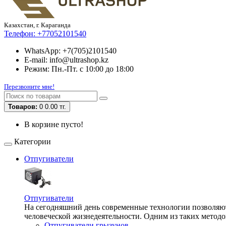
Казахстан, г. Караганда
Телефон:
+77052101540
WhatsApp: +7(705)2101540
E-mail: info@ultrashop.kz
Режим: Пн.-Пт. с 10:00 до 18:00
Перезвоните мне!
Товаров:
0
0.00 тг.
В корзине пусто!
Категории
Отпугиватели
Отпугиватели
На сегодняшний день современные технологии позволяют 
человеческой жизнедеятельности. Одним из таких методо
Отпугиватели грызунов