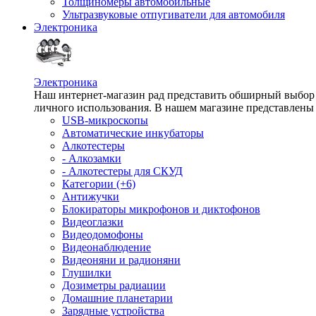
Толщиномеры автомобильные
Ультразвуковые отпугиватели для автомобиля
Электроника
Электроника
Наш интернет-магазин рад представить обширный выбор т
личного использования. В нашем магазине представлены 
USB-микроскопы
Автоматические инкубаторы
Алкотестеры
- Алкозамки
- Алкотестеры для СКУД
Категории (+6)
Антижучки
Блокираторы микрофонов и диктофонов
Видеоглазки
Видеодомофоны
Видеонаблюдение
Видеоняни и радионяни
Глушилки
Дозиметры радиации
Домашние планетарии
Зарядные устройства