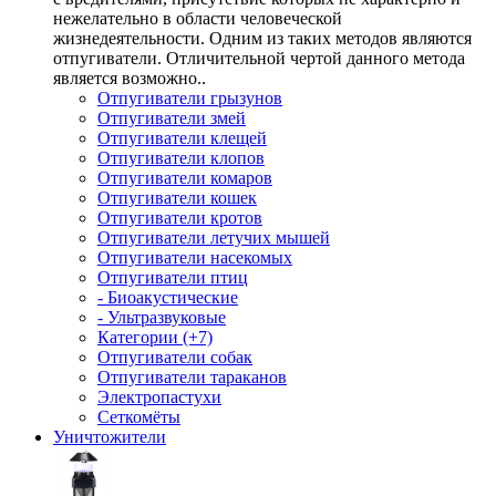
нежелательно в области человеческой
жизнедеятельности. Одним из таких методов являются
отпугиватели. Отличительной чертой данного метода
является возможно..
Отпугиватели грызунов
Отпугиватели змей
Отпугиватели клещей
Отпугиватели клопов
Отпугиватели комаров
Отпугиватели кошек
Отпугиватели кротов
Отпугиватели летучих мышей
Отпугиватели насекомых
Отпугиватели птиц
- Биоакустические
- Ультразвуковые
Категории (+7)
Отпугиватели собак
Отпугиватели тараканов
Электропастухи
Сеткомёты
Уничтожители