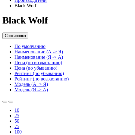
Производители
Black Wolf
Black Wolf
Сортировка
По умолчанию
Наименование (А -> Я)
Наименование (Я -> А)
Цена (по возрастанию)
Цена (по убыванию)
Рейтинг (по убыванию)
Рейтинг (по возрастанию)
Модель (А -> Я)
Модель (Я -> А)
10
25
50
75
100