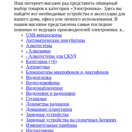
Наш интернет-магазин рад представить обширный
выбор товаров в категории «Электроника». Здесь вы
найдёте все необходимые устройства и аксессуары для
вашего дома, офиса или личного использования. В
нашем магазине представлены самые последние
новинки от ведущих производителей электроники, к..
USB-микроскопы
Автоматические инкубаторы
Алкотестеры
- Алкозамки
- Алкотестеры для СКУД
Категории (+6)
Антижучки
Блокираторы микрофонов и диктофонов
Видеоглазки
Видеодомофоны
Видеонаблюдение
Видеоняни и радионяни
Глушилки
Дозиметры радиации
Домашние планетарии
Зарядные устройства
Зарядные устройства на солнечных батареях
Измерительные приборы
Нитратомеры