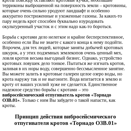
кроты повсюду оставляют кротовые кучки, небольшие
терриконы выброшенной на поверхность земли – кротовины,
которые очень сильно уродуют ландшафт и особенно
аккуратно постриженные и ухоженные газоны. За каких-то
пару недель крот способен буквально изуродовать
окультуренный участок и с этим надо как-то бороться.
Борьба с кротами дело нелегкое и крайне бесперспективное,
особенно если Вы не знаете с какого конца к нему подойти.
Впрочем, для тех людей, которые заняты добычей кротовых
шкурок, а у этих подземных землекопов очень ценный мех,
ловля кротов весьма выгодный бизнес. Однако, устройство
кротовых ловушек дело тонкое. Пытаться же изгнать кротов,
заливая в их норы воду, совершенно бессмысленное занятие.
Вы можете залить в кротовые галереи целое озеро воды, но
крота наружу так и не выгоните. Вода впитается в землю и
кроту от ваших усилий хуже не сделается. Единственное
надежное средство борьбы с кротами – это
вибросейсмический отпугиватель кротов «Торнадо
ОЗВ.01»
. Только с ним Вы забудете о такой напасти, как
кроты.
Принцип действия вибросейсмического
отпугивателя кротов «Торнадо ОЗВ.01»