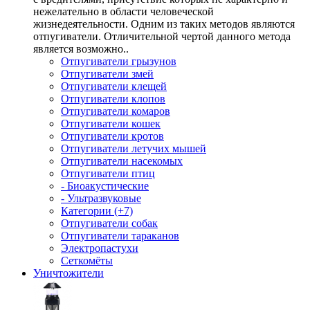
нежелательно в области человеческой
жизнедеятельности. Одним из таких методов являются
отпугиватели. Отличительной чертой данного метода
является возможно..
Отпугиватели грызунов
Отпугиватели змей
Отпугиватели клещей
Отпугиватели клопов
Отпугиватели комаров
Отпугиватели кошек
Отпугиватели кротов
Отпугиватели летучих мышей
Отпугиватели насекомых
Отпугиватели птиц
- Биоакустические
- Ультразвуковые
Категории (+7)
Отпугиватели собак
Отпугиватели тараканов
Электропастухи
Сеткомёты
Уничтожители