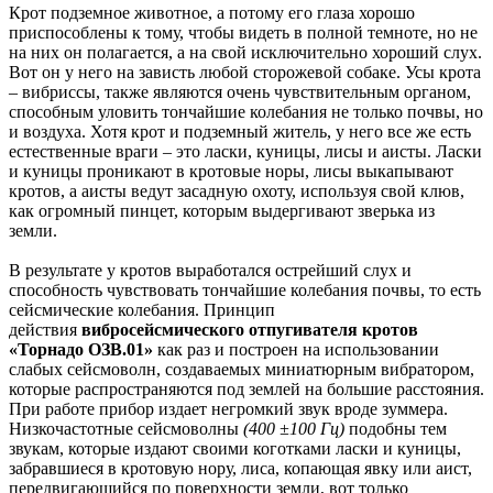
Крот подземное животное, а потому его глаза хорошо
приспособлены к тому, чтобы видеть в полной темноте, но не
на них он полагается, а на свой исключительно хороший слух.
Вот он у него на зависть любой сторожевой собаке. Усы крота
– вибриссы, также являются очень чувствительным органом,
способным уловить тончайшие колебания не только почвы, но
и воздуха. Хотя крот и подземный житель, у него все же есть
естественные враги – это ласки, куницы, лисы и аисты. Ласки
и куницы проникают в кротовые норы, лисы выкапывают
кротов, а аисты ведут засадную охоту, используя свой клюв,
как огромный пинцет, которым выдергивают зверька из
земли.
В результате у кротов выработался острейший слух и
способность чувствовать тончайшие колебания почвы, то есть
сейсмические колебания. Принцип
действия
вибросейсмического отпугивателя кротов
«Торнадо ОЗВ.01»
как раз и построен на использовании
слабых сейсмоволн, создаваемых миниатюрным вибратором,
которые распространяются под землей на большие расстояния.
При работе прибор издает негромкий звук вроде зуммера.
Низкочастотные сейсмоволны
(400 ±100 Гц)
подобны тем
звукам, которые издают своими коготками ласки и куницы,
забравшиеся в кротовую нору, лиса, копающая явку или аист,
передвигающийся по поверхности земли, вот только