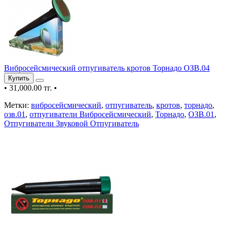
Вибросейсмический отпугиватель кротов Торнадо ОЗВ.04
Купить
•
31,000.00 тг.
•
Метки:
вибросейсмический
,
отпугиватель
,
кротов
,
торнадо
,
озв.01
,
отпугиватели Вибросейсмический
,
Торнадо
,
ОЗВ.01
,
Отпугиватели Звуковой Отпугиватель