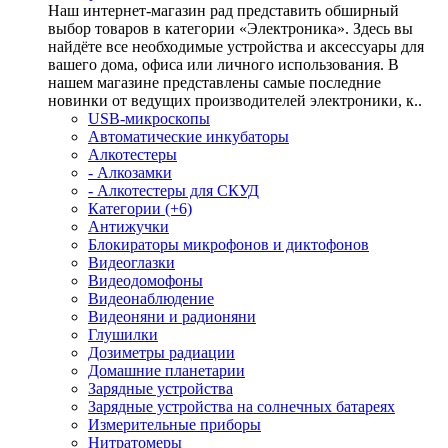
Наш интернет-магазин рад представить обширный
выбор товаров в категории «Электроника». Здесь вы
найдёте все необходимые устройства и аксессуары для
вашего дома, офиса или личного использования. В
нашем магазине представлены самые последние
новинки от ведущих производителей электроники, к..
USB-микроскопы
Автоматические инкубаторы
Алкотестеры
- Алкозамки
- Алкотестеры для СКУД
Категории (+6)
Антижучки
Блокираторы микрофонов и диктофонов
Видеоглазки
Видеодомофоны
Видеонаблюдение
Видеоняни и радионяни
Глушилки
Дозиметры радиации
Домашние планетарии
Зарядные устройства
Зарядные устройства на солнечных батареях
Измерительные приборы
Нитратомеры