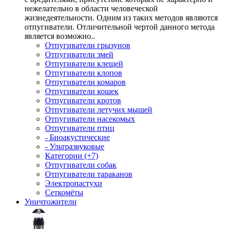
нежелательно в области человеческой
жизнедеятельности. Одним из таких методов являются
отпугиватели. Отличительной чертой данного метода
является возможно..
Отпугиватели грызунов
Отпугиватели змей
Отпугиватели клещей
Отпугиватели клопов
Отпугиватели комаров
Отпугиватели кошек
Отпугиватели кротов
Отпугиватели летучих мышей
Отпугиватели насекомых
Отпугиватели птиц
- Биоакустические
- Ультразвуковые
Категории (+7)
Отпугиватели собак
Отпугиватели тараканов
Электропастухи
Сеткомёты
Уничтожители