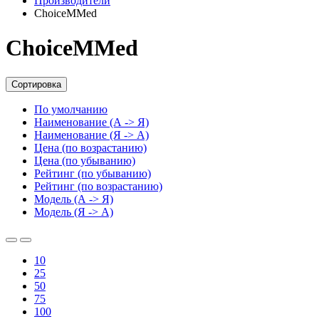
Производители
СhoiceMMed
СhoiceMMed
Сортировка
По умолчанию
Наименование (А -> Я)
Наименование (Я -> А)
Цена (по возрастанию)
Цена (по убыванию)
Рейтинг (по убыванию)
Рейтинг (по возрастанию)
Модель (А -> Я)
Модель (Я -> А)
10
25
50
75
100