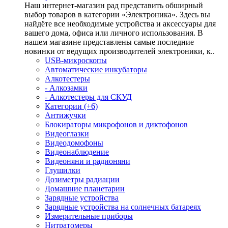
Наш интернет-магазин рад представить обширный
выбор товаров в категории «Электроника». Здесь вы
найдёте все необходимые устройства и аксессуары для
вашего дома, офиса или личного использования. В
нашем магазине представлены самые последние
новинки от ведущих производителей электроники, к..
USB-микроскопы
Автоматические инкубаторы
Алкотестеры
- Алкозамки
- Алкотестеры для СКУД
Категории (+6)
Антижучки
Блокираторы микрофонов и диктофонов
Видеоглазки
Видеодомофоны
Видеонаблюдение
Видеоняни и радионяни
Глушилки
Дозиметры радиации
Домашние планетарии
Зарядные устройства
Зарядные устройства на солнечных батареях
Измерительные приборы
Нитратомеры