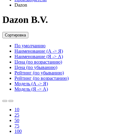
Dazon
Dazon B.V.
Сортировка
По умолчанию
Наименование (А -> Я)
Наименование (Я -> А)
Цена (по возрастанию)
Цена (по убыванию)
Рейтинг (по убыванию)
Рейтинг (по возрастанию)
Модель (А -> Я)
Модель (Я -> А)
10
25
50
75
100