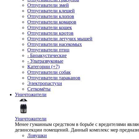
Отпугиватели змей
Отпугиватели клещей
Отпугиватели клопов
Отпугиватели комаров
Отпугиватели кошек
Отпугиватели кротов
Отпугиватели летучих мышей
Отпугиватели насекомых
Отпугиватели птиц
- Биоакустические
- Ультразвуковые
Категории (+7)
Отпугиватели собак
Отпугиватели тараканов
Электропастухи
Сеткомёты
Уничтожители
Уничтожители
Менее гуманным средством в борьбе с вредителями являю
дезинсекции помещений. Данный комплекс мер предназна
Ловушки