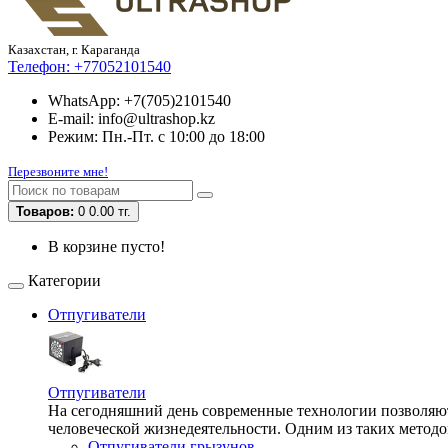
Казахстан, г. Караганда
Телефон:
+77052101540
WhatsApp: +7(705)2101540
E-mail: info@ultrashop.kz
Режим: Пн.-Пт. с 10:00 до 18:00
Перезвоните мне!
Товаров:
0
0.00 тг.
В корзине пусто!
Категории
Отпугиватели
Отпугиватели
На сегодняшний день современные технологии позволяют 
человеческой жизнедеятельности. Одним из таких методо
Отпугиватели грызунов