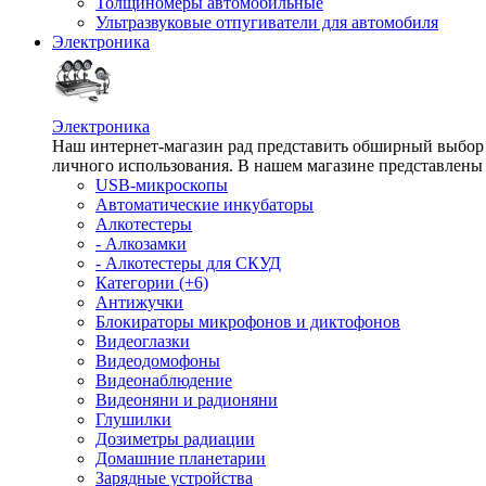
Толщиномеры автомобильные
Ультразвуковые отпугиватели для автомобиля
Электроника
Электроника
Наш интернет-магазин рад представить обширный выбор т
личного использования. В нашем магазине представлены 
USB-микроскопы
Автоматические инкубаторы
Алкотестеры
- Алкозамки
- Алкотестеры для СКУД
Категории (+6)
Антижучки
Блокираторы микрофонов и диктофонов
Видеоглазки
Видеодомофоны
Видеонаблюдение
Видеоняни и радионяни
Глушилки
Дозиметры радиации
Домашние планетарии
Зарядные устройства