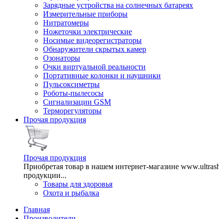
Зарядные устройства на солнечных батареях
Измерительные приборы
Нитратомеры
Ножеточки электрические
Носимые видеорегистраторы
Обнаружители скрытых камер
Озонаторы
Очки виртуальной реальности
Портативные колонки и наушники
Пульсоксиметры
Роботы-пылесосы
Сигнализации GSM
Терморегуляторы
Прочая продукция
Прочая продукция
Приобретая товар в нашем интернет-магазине www.ultra
продукции...
Товары для здоровья
Охота и рыбалка
Главная
Производители