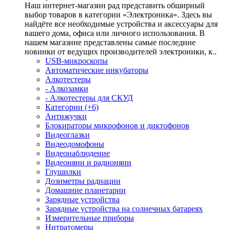
Наш интернет-магазин рад представить обширный
выбор товаров в категории «Электроника». Здесь вы
найдёте все необходимые устройства и аксессуары для
вашего дома, офиса или личного использования. В
нашем магазине представлены самые последние
новинки от ведущих производителей электроники, к..
USB-микроскопы
Автоматические инкубаторы
Алкотестеры
- Алкозамки
- Алкотестеры для СКУД
Категории (+6)
Антижучки
Блокираторы микрофонов и диктофонов
Видеоглазки
Видеодомофоны
Видеонаблюдение
Видеоняни и радионяни
Глушилки
Дозиметры радиации
Домашние планетарии
Зарядные устройства
Зарядные устройства на солнечных батареях
Измерительные приборы
Нитратомеры