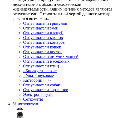
нежелательно в области человеческой
жизнедеятельности. Одним из таких методов являются
отпугиватели. Отличительной чертой данного метода
является возможно..
Отпугиватели грызунов
Отпугиватели змей
Отпугиватели клещей
Отпугиватели клопов
Отпугиватели комаров
Отпугиватели кошек
Отпугиватели кротов
Отпугиватели летучих мышей
Отпугиватели насекомых
Отпугиватели птиц
- Биоакустические
- Ультразвуковые
Категории (+7)
Отпугиватели собак
Отпугиватели тараканов
Электропастухи
Сеткомёты
Уничтожители