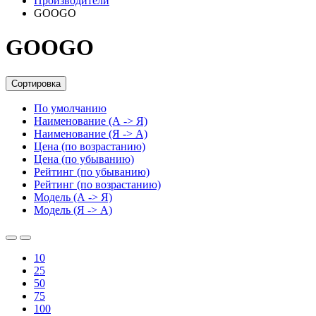
Производители
GOOGO
GOOGO
Сортировка
По умолчанию
Наименование (А -> Я)
Наименование (Я -> А)
Цена (по возрастанию)
Цена (по убыванию)
Рейтинг (по убыванию)
Рейтинг (по возрастанию)
Модель (А -> Я)
Модель (Я -> А)
10
25
50
75
100