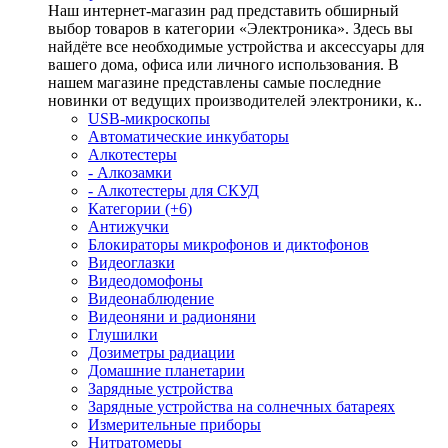
Наш интернет-магазин рад представить обширный
выбор товаров в категории «Электроника». Здесь вы
найдёте все необходимые устройства и аксессуары для
вашего дома, офиса или личного использования. В
нашем магазине представлены самые последние
новинки от ведущих производителей электроники, к..
USB-микроскопы
Автоматические инкубаторы
Алкотестеры
- Алкозамки
- Алкотестеры для СКУД
Категории (+6)
Антижучки
Блокираторы микрофонов и диктофонов
Видеоглазки
Видеодомофоны
Видеонаблюдение
Видеоняни и радионяни
Глушилки
Дозиметры радиации
Домашние планетарии
Зарядные устройства
Зарядные устройства на солнечных батареях
Измерительные приборы
Нитратомеры