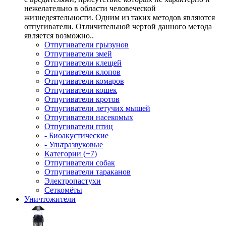
нежелательно в области человеческой
жизнедеятельности. Одним из таких методов являются
отпугиватели. Отличительной чертой данного метода
является возможно..
Отпугиватели грызунов
Отпугиватели змей
Отпугиватели клещей
Отпугиватели клопов
Отпугиватели комаров
Отпугиватели кошек
Отпугиватели кротов
Отпугиватели летучих мышей
Отпугиватели насекомых
Отпугиватели птиц
- Биоакустические
- Ультразвуковые
Категории (+7)
Отпугиватели собак
Отпугиватели тараканов
Электропастухи
Сеткомёты
Уничтожители