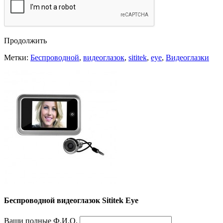
Продолжить
Метки:
Беспроводной
,
видеоглазок
,
sititek
,
eye
,
Видеоглазки
Беспроводной видеоглазок Sititek Eye
Ваши полные Ф.И.О.