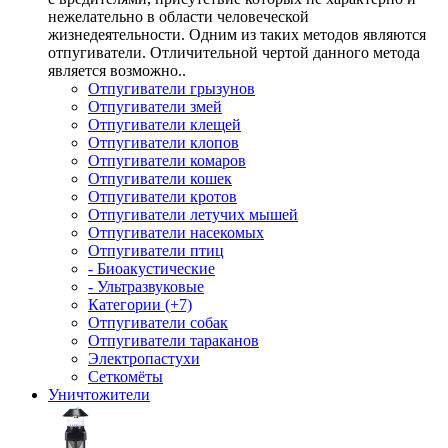
нежелательно в области человеческой
жизнедеятельности. Одним из таких методов являются
отпугиватели. Отличительной чертой данного метода
является возможно..
Отпугиватели грызунов
Отпугиватели змей
Отпугиватели клещей
Отпугиватели клопов
Отпугиватели комаров
Отпугиватели кошек
Отпугиватели кротов
Отпугиватели летучих мышей
Отпугиватели насекомых
Отпугиватели птиц
- Биоакустические
- Ультразвуковые
Категории (+7)
Отпугиватели собак
Отпугиватели тараканов
Электропастухи
Сеткомёты
Уничтожители