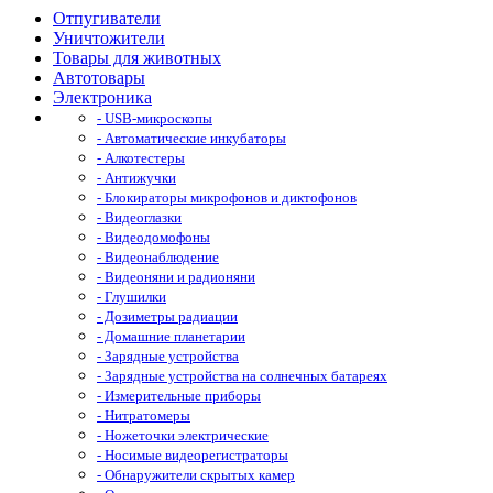
Отпугиватели
Уничтожители
Товары для животных
Автотовары
Электроника
- USB-микроскопы
- Автоматические инкубаторы
- Алкотестеры
- Антижучки
- Блокираторы микрофонов и диктофонов
- Видеоглазки
- Видеодомофоны
- Видеонаблюдение
- Видеоняни и радионяни
- Глушилки
- Дозиметры радиации
- Домашние планетарии
- Зарядные устройства
- Зарядные устройства на солнечных батареях
- Измерительные приборы
- Нитратомеры
- Ножеточки электрические
- Носимые видеорегистраторы
- Обнаружители скрытых камер