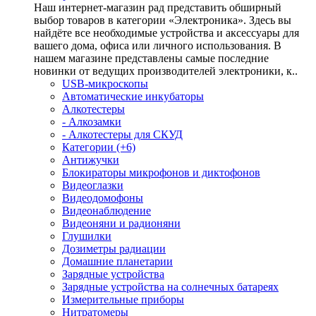
Наш интернет-магазин рад представить обширный
выбор товаров в категории «Электроника». Здесь вы
найдёте все необходимые устройства и аксессуары для
вашего дома, офиса или личного использования. В
нашем магазине представлены самые последние
новинки от ведущих производителей электроники, к..
USB-микроскопы
Автоматические инкубаторы
Алкотестеры
- Алкозамки
- Алкотестеры для СКУД
Категории (+6)
Антижучки
Блокираторы микрофонов и диктофонов
Видеоглазки
Видеодомофоны
Видеонаблюдение
Видеоняни и радионяни
Глушилки
Дозиметры радиации
Домашние планетарии
Зарядные устройства
Зарядные устройства на солнечных батареях
Измерительные приборы
Нитратомеры