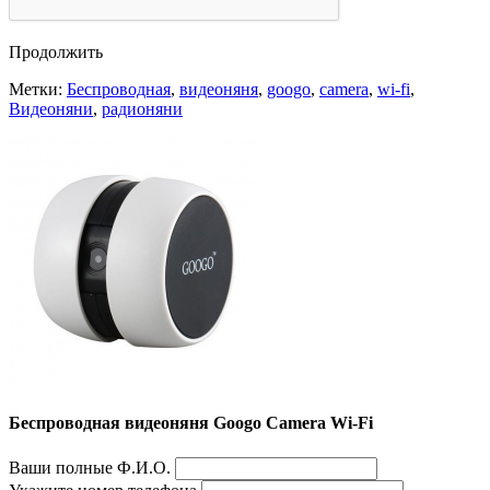
Продолжить
Метки:
Беспроводная
,
видеоняня
,
googo
,
camera
,
wi-fi
,
Видеоняни
,
радионяни
Беспроводная видеоняня Googo Camera Wi-Fi
Ваши полные Ф.И.О.