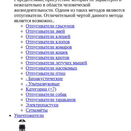
нежелательно в области человеческой
жизнедеятельности. Одним из таких методов являются
отпугиватели. Отличительной чертой данного метода
является возможно..
Отпугиватели грызунов
Отпугиватели змей
Отпугиватели клещей
Отпугиватели клопов
Отпугиватели комаров
Отпугиватели кошек
Отпугиватели кротов
Отпугиватели летучих мышей
Отпугиватели насекомых
Отпугиватели птиц
- Биоакустические
- Ультразвуковые
Категории (+7)
Отпугиватели собак
Отпугиватели тараканов
Электропастухи
Сеткомёты
Уничтожители