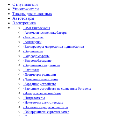
Отпугиватели
Уничтожители
Товары для животных
Автотовары
Электроника
- USB-микроскопы
- Автоматические инкубаторы
- Алкотестеры
- Антижучки
- Блокираторы микрофонов и диктофонов
- Видеоглазки
- Видеодомофоны
- Видеонаблюдение
- Видеоняни и радионяни
- Глушилки
- Дозиметры радиации
- Домашние планетарии
- Зарядные устройства
- Зарядные устройства на солнечных батареях
- Измерительные приборы
- Нитратомеры
- Ножеточки электрические
- Носимые видеорегистраторы
- Обнаружители скрытых камер