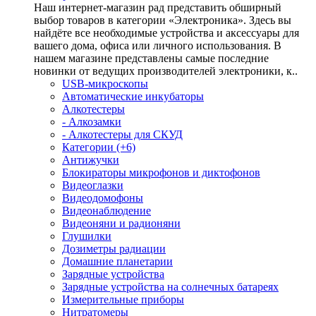
Наш интернет-магазин рад представить обширный
выбор товаров в категории «Электроника». Здесь вы
найдёте все необходимые устройства и аксессуары для
вашего дома, офиса или личного использования. В
нашем магазине представлены самые последние
новинки от ведущих производителей электроники, к..
USB-микроскопы
Автоматические инкубаторы
Алкотестеры
- Алкозамки
- Алкотестеры для СКУД
Категории (+6)
Антижучки
Блокираторы микрофонов и диктофонов
Видеоглазки
Видеодомофоны
Видеонаблюдение
Видеоняни и радионяни
Глушилки
Дозиметры радиации
Домашние планетарии
Зарядные устройства
Зарядные устройства на солнечных батареях
Измерительные приборы
Нитратомеры