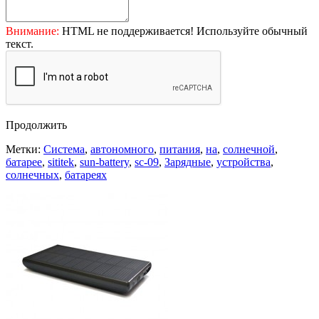
Внимание:
HTML не поддерживается! Используйте обычный
текст.
Продолжить
Метки:
Система
,
автономного
,
питания
,
на
,
солнечной
,
батарее
,
sititek
,
sun-battery
,
sc-09
,
Зарядные
,
устройства
,
солнечных
,
батареях