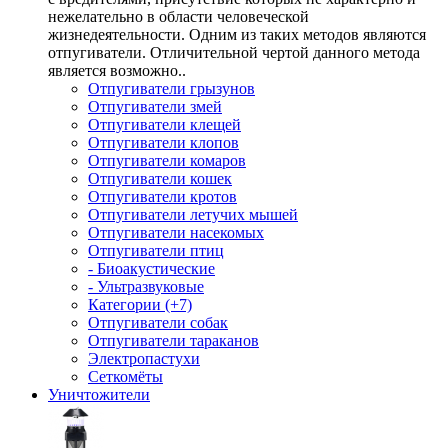
нежелательно в области человеческой
жизнедеятельности. Одним из таких методов являются
отпугиватели. Отличительной чертой данного метода
является возможно..
Отпугиватели грызунов
Отпугиватели змей
Отпугиватели клещей
Отпугиватели клопов
Отпугиватели комаров
Отпугиватели кошек
Отпугиватели кротов
Отпугиватели летучих мышей
Отпугиватели насекомых
Отпугиватели птиц
- Биоакустические
- Ультразвуковые
Категории (+7)
Отпугиватели собак
Отпугиватели тараканов
Электропастухи
Сеткомёты
Уничтожители