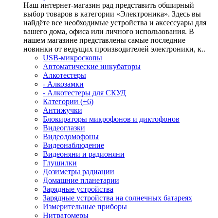
Наш интернет-магазин рад представить обширный
выбор товаров в категории «Электроника». Здесь вы
найдёте все необходимые устройства и аксессуары для
вашего дома, офиса или личного использования. В
нашем магазине представлены самые последние
новинки от ведущих производителей электроники, к..
USB-микроскопы
Автоматические инкубаторы
Алкотестеры
- Алкозамки
- Алкотестеры для СКУД
Категории (+6)
Антижучки
Блокираторы микрофонов и диктофонов
Видеоглазки
Видеодомофоны
Видеонаблюдение
Видеоняни и радионяни
Глушилки
Дозиметры радиации
Домашние планетарии
Зарядные устройства
Зарядные устройства на солнечных батареях
Измерительные приборы
Нитратомеры