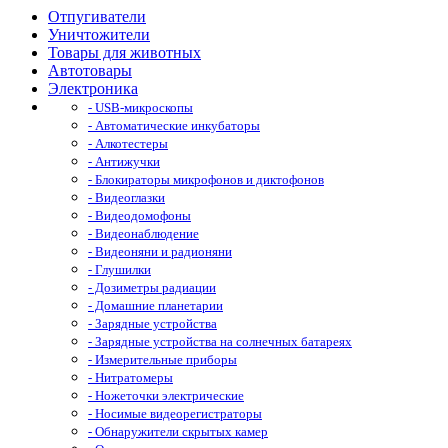
Отпугиватели
Уничтожители
Товары для животных
Автотовары
Электроника
- USB-микроскопы
- Автоматические инкубаторы
- Алкотестеры
- Антижучки
- Блокираторы микрофонов и диктофонов
- Видеоглазки
- Видеодомофоны
- Видеонаблюдение
- Видеоняни и радионяни
- Глушилки
- Дозиметры радиации
- Домашние планетарии
- Зарядные устройства
- Зарядные устройства на солнечных батареях
- Измерительные приборы
- Нитратомеры
- Ножеточки электрические
- Носимые видеорегистраторы
- Обнаружители скрытых камер