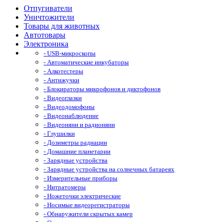
Отпугиватели
Уничтожители
Товары для животных
Автотовары
Электроника
- USB-микроскопы
- Автоматические инкубаторы
- Алкотестеры
- Антижучки
- Блокираторы микрофонов и диктофонов
- Видеоглазки
- Видеодомофоны
- Видеонаблюдение
- Видеоняни и радионяни
- Глушилки
- Дозиметры радиации
- Домашние планетарии
- Зарядные устройства
- Зарядные устройства на солнечных батареях
- Измерительные приборы
- Нитратомеры
- Ножеточки электрические
- Носимые видеорегистраторы
- Обнаружители скрытых камер