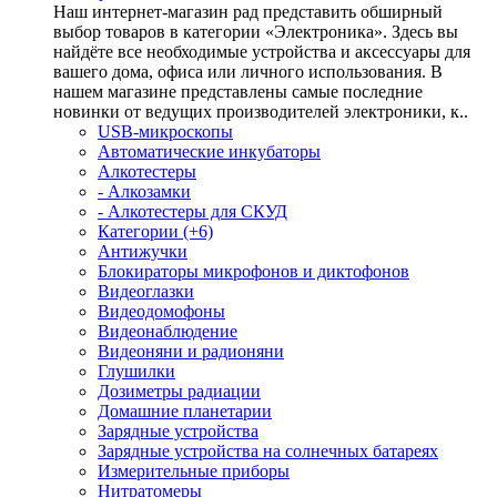
Наш интернет-магазин рад представить обширный
выбор товаров в категории «Электроника». Здесь вы
найдёте все необходимые устройства и аксессуары для
вашего дома, офиса или личного использования. В
нашем магазине представлены самые последние
новинки от ведущих производителей электроники, к..
USB-микроскопы
Автоматические инкубаторы
Алкотестеры
- Алкозамки
- Алкотестеры для СКУД
Категории (+6)
Антижучки
Блокираторы микрофонов и диктофонов
Видеоглазки
Видеодомофоны
Видеонаблюдение
Видеоняни и радионяни
Глушилки
Дозиметры радиации
Домашние планетарии
Зарядные устройства
Зарядные устройства на солнечных батареях
Измерительные приборы
Нитратомеры