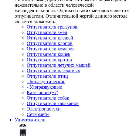
нежелательно в области человеческой
жизнедеятельности. Одним из таких методов являются
отпугиватели. Отличительной чертой данного метода
является возможно..
Отпугиватели грызунов
Отпугиватели змей
Отпугиватели клещей
Отпугиватели клопов
Отпугиватели комаров
Отпугиватели кошек
Отпугиватели кротов
Отпугиватели летучих мышей
Отпугиватели насекомых
Отпугиватели птиц
- Биоакустические
- Ультразвуковые
Категории (+7)
Отпугиватели собак
Отпугиватели тараканов
Электропастухи
Сеткомёты
Уничтожители