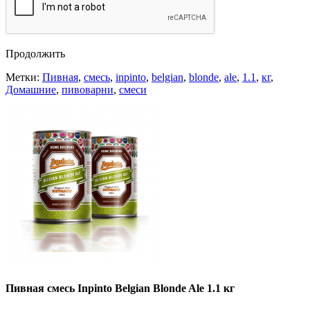
Продолжить
Метки:
Пивная
,
смесь
,
inpinto
,
belgian
,
blonde
,
ale
,
1.1
,
кг
,
Домашние
,
пивоварни
,
смеси
Пивная смесь Inpinto Belgian Blonde Ale 1.1 кг