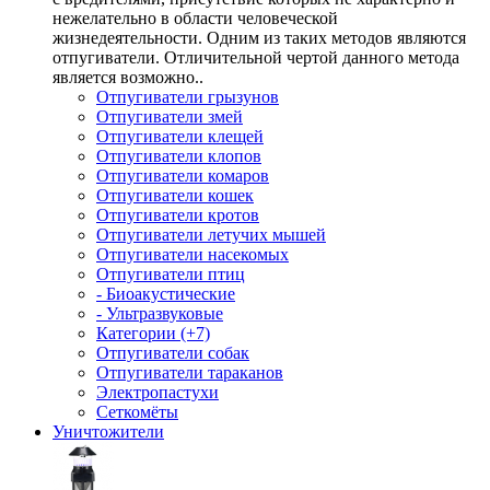
нежелательно в области человеческой
жизнедеятельности. Одним из таких методов являются
отпугиватели. Отличительной чертой данного метода
является возможно..
Отпугиватели грызунов
Отпугиватели змей
Отпугиватели клещей
Отпугиватели клопов
Отпугиватели комаров
Отпугиватели кошек
Отпугиватели кротов
Отпугиватели летучих мышей
Отпугиватели насекомых
Отпугиватели птиц
- Биоакустические
- Ультразвуковые
Категории (+7)
Отпугиватели собак
Отпугиватели тараканов
Электропастухи
Сеткомёты
Уничтожители