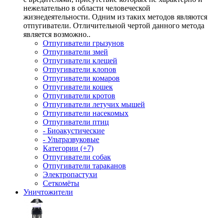
нежелательно в области человеческой
жизнедеятельности. Одним из таких методов являются
отпугиватели. Отличительной чертой данного метода
является возможно..
Отпугиватели грызунов
Отпугиватели змей
Отпугиватели клещей
Отпугиватели клопов
Отпугиватели комаров
Отпугиватели кошек
Отпугиватели кротов
Отпугиватели летучих мышей
Отпугиватели насекомых
Отпугиватели птиц
- Биоакустические
- Ультразвуковые
Категории (+7)
Отпугиватели собак
Отпугиватели тараканов
Электропастухи
Сеткомёты
Уничтожители