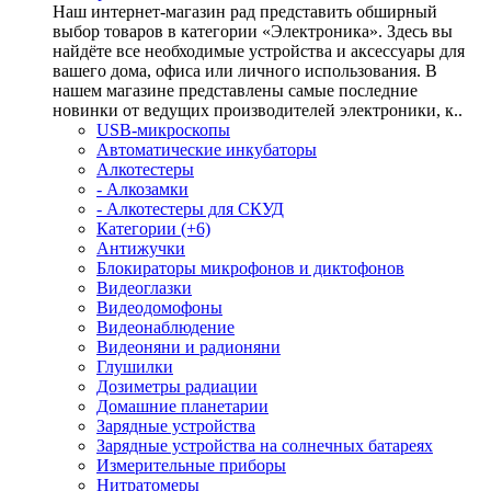
Наш интернет-магазин рад представить обширный
выбор товаров в категории «Электроника». Здесь вы
найдёте все необходимые устройства и аксессуары для
вашего дома, офиса или личного использования. В
нашем магазине представлены самые последние
новинки от ведущих производителей электроники, к..
USB-микроскопы
Автоматические инкубаторы
Алкотестеры
- Алкозамки
- Алкотестеры для СКУД
Категории (+6)
Антижучки
Блокираторы микрофонов и диктофонов
Видеоглазки
Видеодомофоны
Видеонаблюдение
Видеоняни и радионяни
Глушилки
Дозиметры радиации
Домашние планетарии
Зарядные устройства
Зарядные устройства на солнечных батареях
Измерительные приборы
Нитратомеры