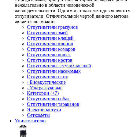
нежелательно в области человеческой
жизнедеятельности. Одним из таких методов являются
отпугиватели. Отличительной чертой данного метода
является возможно..
Отпугиватели грызунов
Отпугиватели змей
Отпугиватели клещей
Отпугиватели клопов
Отпугиватели комаров
Отпугиватели кошек
Отпугиватели кротов
Отпугиватели летучих мышей
Отпугиватели насекомых
Отпугиватели птиц
- Биоакустические
- Ультразвуковые
Категории (+7)
Отпугиватели собак
Отпугиватели тараканов
Электропастухи
Сеткомёты
Уничтожители