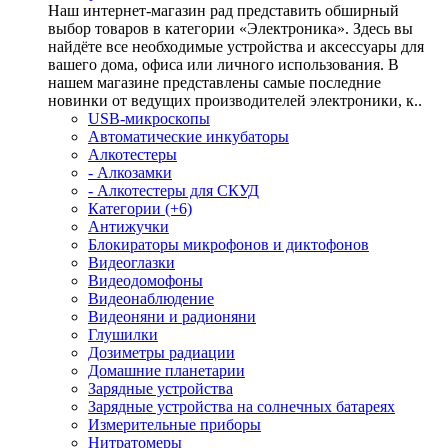
Наш интернет-магазин рад представить обширный
выбор товаров в категории «Электроника». Здесь вы
найдёте все необходимые устройства и аксессуары для
вашего дома, офиса или личного использования. В
нашем магазине представлены самые последние
новинки от ведущих производителей электроники, к..
USB-микроскопы
Автоматические инкубаторы
Алкотестеры
- Алкозамки
- Алкотестеры для СКУД
Категории (+6)
Антижучки
Блокираторы микрофонов и диктофонов
Видеоглазки
Видеодомофоны
Видеонаблюдение
Видеоняни и радионяни
Глушилки
Дозиметры радиации
Домашние планетарии
Зарядные устройства
Зарядные устройства на солнечных батареях
Измерительные приборы
Нитратомеры