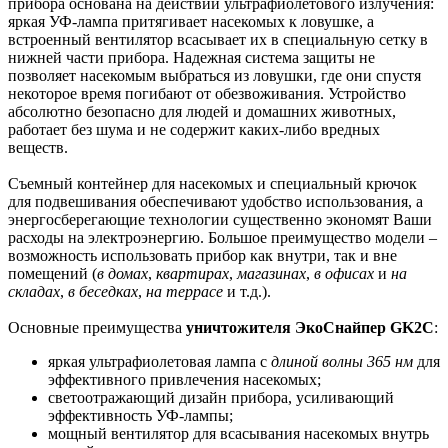
прибора основана на действии ультрафиолетового излучения:
яркая УФ-лампа притягивает насекомых к ловушке, а
встроенный вентилятор всасывает их в специальную сетку в
нижней части прибора. Надежная система защиты не
позволяет насекомым выбраться из ловушки, где они спустя
некоторое время погибают от обезвоживания. Устройство
абсолютно безопасно для людей и домашних животных,
работает без шума и не содержит каких-либо вредных
веществ.
Съемный контейнер для насекомых и специальный крючок
для подвешивания обеспечивают удобство использования, а
энергосберегающие технологии существенно экономят Ваши
расходы на электроэнергию. Большое преимущество модели –
возможность использовать прибор как внутри, так и вне
помещений (
в домах
,
квартирах
,
магазинах
,
в офисах
и
на
складах
,
в беседках
,
на террасе
и т.д.).
Основные преимущества
уничтожителя ЭкоСнайпер GK2C
:
яркая ультрафиолетовая лампа с
длиной волны 365 нм
для
эффективного привлечения насекомых;
светоотражающий дизайн прибора, усиливающий
эффективность УФ-лампы;
мощный вентилятор для всасывания насекомых внутрь