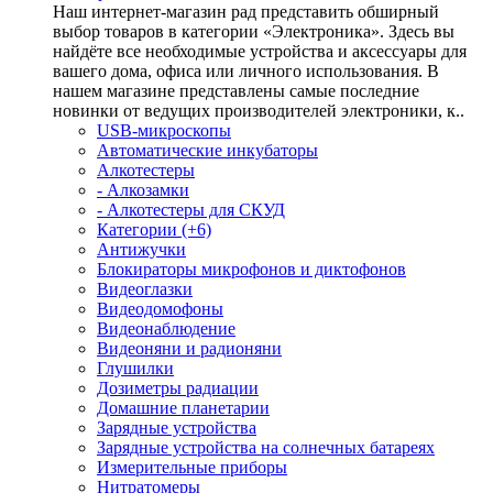
Наш интернет-магазин рад представить обширный
выбор товаров в категории «Электроника». Здесь вы
найдёте все необходимые устройства и аксессуары для
вашего дома, офиса или личного использования. В
нашем магазине представлены самые последние
новинки от ведущих производителей электроники, к..
USB-микроскопы
Автоматические инкубаторы
Алкотестеры
- Алкозамки
- Алкотестеры для СКУД
Категории (+6)
Антижучки
Блокираторы микрофонов и диктофонов
Видеоглазки
Видеодомофоны
Видеонаблюдение
Видеоняни и радионяни
Глушилки
Дозиметры радиации
Домашние планетарии
Зарядные устройства
Зарядные устройства на солнечных батареях
Измерительные приборы
Нитратомеры