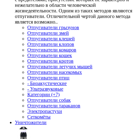
нежелательно в области человеческой
жизнедеятельности. Одним из таких методов являются
отпугиватели. Отличительной чертой данного метода
является возможно..
Отпугиватели грызунов
Отпугиватели змей
Отпугиватели клещей
Отпугиватели клопов
Отпугиватели комаров
Отпугиватели кошек
Отпугиватели кротов
Отпугиватели летучих мышей
Отпугиватели насекомых
Отпугиватели птиц
- Биоакустические
- Ультразвуковые
Категории (+7)
Отпугиватели собак
Отпугиватели тараканов
Электропастухи
Сеткомёты
Уничтожители