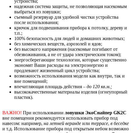
устройства;
надежная система защиты, не позволяющая насекомым
выбраться из ловушки;
съемный резервуар для удобной чистки устройства
после использования;
крючок для подвешивания прибора к потолку, дереву и
т.п.;
100% безопасность для людей и домашних животных;
без химических веществ, аэрозолей и ядов;
без высокого напряжения (насекомые погибают от
обезвоживания, а не от удара электрическим током);
энергосберегающие технологии, которые существенно
экономят Ваши расходы на электроэнергию и
продлевают жизненный цикл устройства;
возможность использования модели как внутри, так и
вне помещений;
впечатляющая площадь действия –
до 120 кв.м.;
высококачественные материалы изделия (огнеупорный
пластик).
ВАЖНО!
При использовании
ловушки ЭкоСнайпер GK2C
вне помещения рекомендуется использовать прибор под
навесом: например,
на летней веранде
или
террасе
,
в беседке
и т.д. Использование прибора под открытым небом возможно