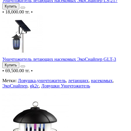
Уничтожитель летающих насекомых ЭкоСнайпер LS-217
Купить
•
18,000.00 тг.
•
Уничтожитель летающих насекомых ЭкоСнайпер GLT-3
Купить
•
69,500.00 тг.
•
Метки:
Ловушка-уничтожитель
,
летающих
,
насекомых
,
ЭкоСнайпер
,
gk2c
,
Ловушки Уничтожитель