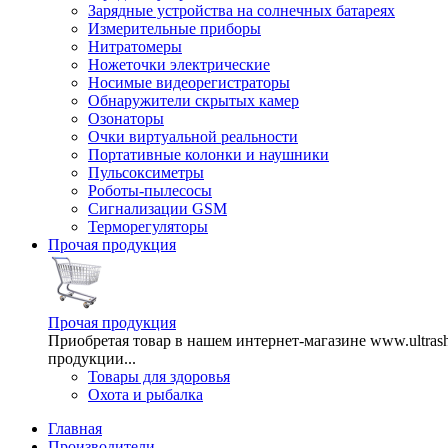
Зарядные устройства на солнечных батареях
Измерительные приборы
Нитратомеры
Ножеточки электрические
Носимые видеорегистраторы
Обнаружители скрытых камер
Озонаторы
Очки виртуальной реальности
Портативные колонки и наушники
Пульсоксиметры
Роботы-пылесосы
Сигнализации GSM
Терморегуляторы
Прочая продукция
Прочая продукция
Приобретая товар в нашем интернет-магазине www.ultra
продукции...
Товары для здоровья
Охота и рыбалка
Главная
Производители