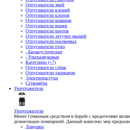
Отпугиватели змей
Отпугиватели клещей
Отпугиватели клопов
Отпугиватели комаров
Отпугиватели кошек
Отпугиватели кротов
Отпугиватели летучих мышей
Отпугиватели насекомых
Отпугиватели птиц
- Биоакустические
- Ультразвуковые
Категории (+7)
Отпугиватели собак
Отпугиватели тараканов
Электропастухи
Сеткомёты
Уничтожители
Уничтожители
Менее гуманным средством в борьбе с вредителями являю
дезинсекции помещений. Данный комплекс мер предназна
Ловушки