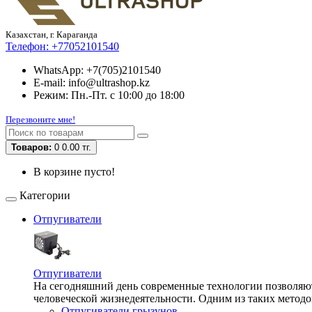
Казахстан, г. Караганда
Телефон:
+77052101540
WhatsApp: +7(705)2101540
E-mail: info@ultrashop.kz
Режим: Пн.-Пт. с 10:00 до 18:00
Перезвоните мне!
Товаров:
0
0.00 тг.
В корзине пусто!
Категории
Отпугиватели
Отпугиватели
На сегодняшний день современные технологии позволяют 
человеческой жизнедеятельности. Одним из таких методо
Отпугиватели грызунов