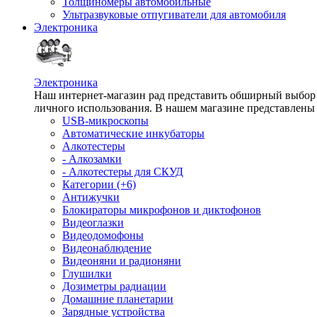
Толщиномеры автомобильные
Ультразвуковые отпугиватели для автомобиля
Электроника
Электроника
Наш интернет-магазин рад представить обширный выбор т
личного использования. В нашем магазине представлены 
USB-микроскопы
Автоматические инкубаторы
Алкотестеры
- Алкозамки
- Алкотестеры для СКУД
Категории (+6)
Антижучки
Блокираторы микрофонов и диктофонов
Видеоглазки
Видеодомофоны
Видеонаблюдение
Видеоняни и радионяни
Глушилки
Дозиметры радиации
Домашние планетарии
Зарядные устройства