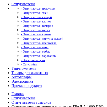
Отпугиватели
- Отпугиватели грызунов
- Отпугиватели змей
- Отпугиватели клещей
- Отпугиватели клопов
- Отпугиватели комаров
- Отпугиватели кошек
- Отпугиватели кротов
- Отпугиватели летучих мышей
- Отпугиватели насекомых
- Отпугиватели птиц
- Отпугиватели собак
- Отпугиватели тараканов
- Электропастухи
- Сеткомёты
Уничтожители
Товары для животных
Автотовары
Электроника
Прочая продукция
Главная
Отпугиватели
Отпугиватели грызунов
Отпугиватель грызунов и животных ГРАД А-1000 ПРО