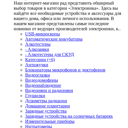
Наш интернет-магазин рад представить обширный
выбор товаров в категории «Электроника». Здесь вы
найдёте все необходимые устройства и аксессуары для
вашего дома, офиса или личного использования. В
нашем магазине представлены самые последние
новинки от ведущих производителей электроники, к..
USB-микроскопы
Автоматические инкубаторы
Алкотестеры
- Алкозамки
- Алкотестеры для СКУД
Категории (+6)
Антижучки
Блокираторы микрофонов и диктофонов
Видеоглазки
Видеодомофоны
Видеонаблюдение
Видеоняни и радионяни
Глушилки
Дозиметры радиации
Домашние планетарии
Зарядные устройства
Зарядные устройства на солнечных батареях
Измерительные приборы
Нитратомеры