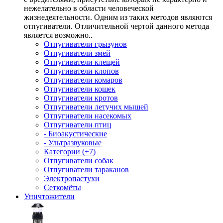
нежелательно в области человеческой
жизнедеятельности. Одним из таких методов являются
отпугиватели. Отличительной чертой данного метода
является возможно..
Отпугиватели грызунов
Отпугиватели змей
Отпугиватели клещей
Отпугиватели клопов
Отпугиватели комаров
Отпугиватели кошек
Отпугиватели кротов
Отпугиватели летучих мышей
Отпугиватели насекомых
Отпугиватели птиц
- Биоакустические
- Ультразвуковые
Категории (+7)
Отпугиватели собак
Отпугиватели тараканов
Электропастухи
Сеткомёты
Уничтожители