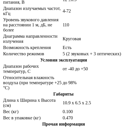
питания, В
Диапазон излучаемых частот,
4-72
кГц
Уровень звукового давления
на расстоянии 1 м, дБ, не
110
более
Диаграмма направленности
Круговая
излучения
Возможность крепления
Есть
Количество режимов
5 (2 звуковых + 3 оптических)
Условия эксплуатации
Диапазон рабочих
от -40 до +50
температур, С
Относительная влажность
воздуха (при температуре +25
до 98%
°С)
Габариты
Длина х Ширина х Высота
10.9 х 6.5 х 2.5
(см)
Вес (кг)
0.100
Вес в упаковке (кг)
0.470
Прочая информация