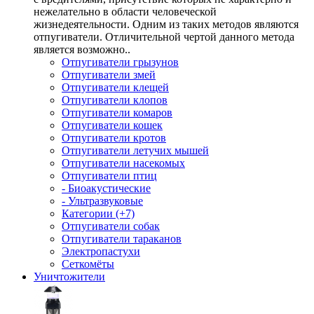
нежелательно в области человеческой
жизнедеятельности. Одним из таких методов являются
отпугиватели. Отличительной чертой данного метода
является возможно..
Отпугиватели грызунов
Отпугиватели змей
Отпугиватели клещей
Отпугиватели клопов
Отпугиватели комаров
Отпугиватели кошек
Отпугиватели кротов
Отпугиватели летучих мышей
Отпугиватели насекомых
Отпугиватели птиц
- Биоакустические
- Ультразвуковые
Категории (+7)
Отпугиватели собак
Отпугиватели тараканов
Электропастухи
Сеткомёты
Уничтожители