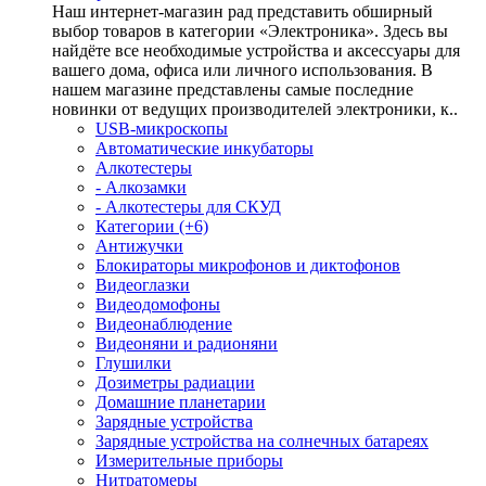
Наш интернет-магазин рад представить обширный
выбор товаров в категории «Электроника». Здесь вы
найдёте все необходимые устройства и аксессуары для
вашего дома, офиса или личного использования. В
нашем магазине представлены самые последние
новинки от ведущих производителей электроники, к..
USB-микроскопы
Автоматические инкубаторы
Алкотестеры
- Алкозамки
- Алкотестеры для СКУД
Категории (+6)
Антижучки
Блокираторы микрофонов и диктофонов
Видеоглазки
Видеодомофоны
Видеонаблюдение
Видеоняни и радионяни
Глушилки
Дозиметры радиации
Домашние планетарии
Зарядные устройства
Зарядные устройства на солнечных батареях
Измерительные приборы
Нитратомеры