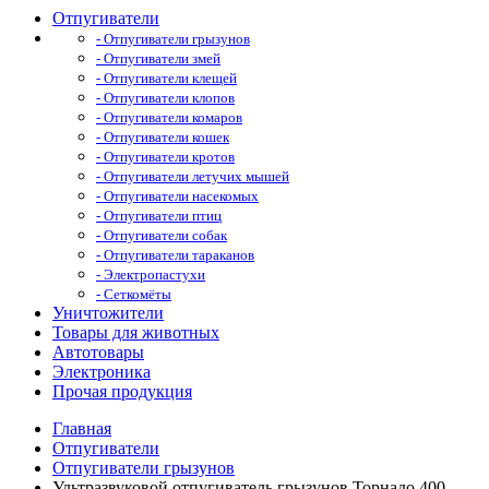
Отпугиватели
- Отпугиватели грызунов
- Отпугиватели змей
- Отпугиватели клещей
- Отпугиватели клопов
- Отпугиватели комаров
- Отпугиватели кошек
- Отпугиватели кротов
- Отпугиватели летучих мышей
- Отпугиватели насекомых
- Отпугиватели птиц
- Отпугиватели собак
- Отпугиватели тараканов
- Электропастухи
- Сеткомёты
Уничтожители
Товары для животных
Автотовары
Электроника
Прочая продукция
Главная
Отпугиватели
Отпугиватели грызунов
Ультразвуковой отпугиватель грызунов Торнадо 400