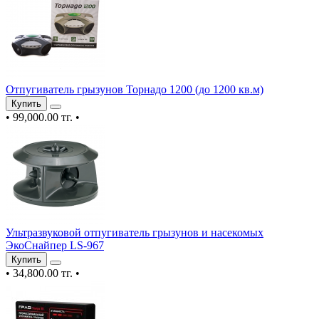
Отпугиватель грызунов Торнадо 1200 (до 1200 кв.м)
Купить
•
99,000.00 тг.
•
Ультразвуковой отпугиватель грызунов и насекомых
ЭкоСнайпер LS-967
Купить
•
34,800.00 тг.
•