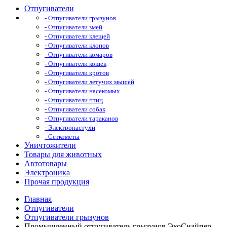
Отпугиватели
- Отпугиватели грызунов
- Отпугиватели змей
- Отпугиватели клещей
- Отпугиватели клопов
- Отпугиватели комаров
- Отпугиватели кошек
- Отпугиватели кротов
- Отпугиватели летучих мышей
- Отпугиватели насекомых
- Отпугиватели птиц
- Отпугиватели собак
- Отпугиватели тараканов
- Электропастухи
- Сеткомёты
Уничтожители
Товары для животных
Автотовары
Электроника
Прочая продукция
Главная
Отпугиватели
Отпугиватели грызунов
Промышленный отпугиватель грызунов ЭкоСнайпер