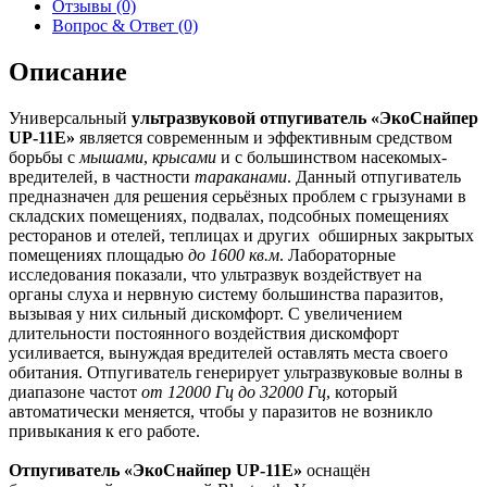
Отзывы (0)
Вопрос & Ответ (0)
Описание
Универсальный
ультразвуковой отпугиватель «ЭкоСнайпер
UP-11E»
является современным и эффективным средством
борьбы с
мышами
,
крысами
и с большинством насекомых-
вредителей, в частности
тараканами
. Данный отпугиватель
предназначен для решения серьёзных проблем с грызунами в
складских помещениях, подвалах, подсобных помещениях
ресторанов и отелей, теплицах и других обширных закрытых
помещениях площадью
до 1600 кв.м
. Лабораторные
исследования показали, что ультразвук воздействует на
органы слуха и нервную систему большинства паразитов,
вызывая у них сильный дискомфорт. С увеличением
длительности постоянного воздействия дискомфорт
усиливается, вынуждая вредителей оставлять места своего
обитания. Отпугиватель генерирует ультразвуковые волны в
диапазоне частот
от 12000 Гц до 32000 Гц
, который
автоматически меняется, чтобы у паразитов не возникло
привыкания к его работе.
Отпугиватель «ЭкоСнайпер UP-11E»
оснащён