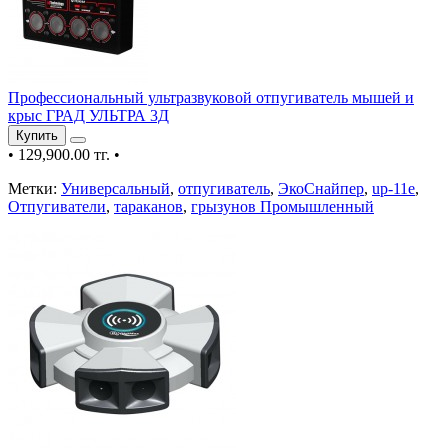
Профессиональный ультразвуковой отпугиватель мышей и
крыс ГРАД УЛЬТРА 3Д
Купить
•
129,900.00 тг.
•
Метки:
Универсальный
,
отпугиватель
,
ЭкоСнайпер
,
up-11e
,
Отпугиватели
,
тараканов
,
грызунов Промышленный