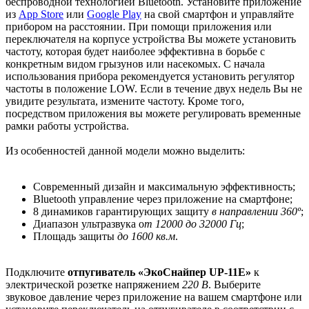
беспроводной технологией Bluetooth. Установите приложение
из
App Store
или
Google Play
на свой смартфон и управляйте
прибором на расстоянии. При помощи приложения или
переключателя на корпусе устройства Вы можете установить
частоту, которая будет наиболее эффективна в борьбе с
конкретным видом грызунов или насекомых. С начала
использования прибора рекомендуется установить регулятор
частоты в положение LOW. Если в течение двух недель Вы не
увидите результата, измените частоту. Кроме того,
посредством приложения вы можете регулировать временные
рамки работы устройства.
Из особенностей данной модели можно выделить:
Современный дизайн и максимальную эффективность;
Bluetooth управление через приложение на смартфоне;
8 динамиков гарантирующих защиту
в направлении 360º
;
Диапазон ультразвука о
т 12000 до 32000 Гц
;
Площадь защиты
до 1600 кв.м
.
Подключите
отпугиватель «ЭкоСнайпер UP-11E»
к
электрической розетке напряжением
220 В
. Выберите
звуковое давление через приложение на вашем смартфоне или