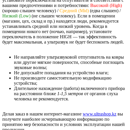
установите переключатель на отпугивателе в соответствии с
вашими предпочтениями и потребностями:
Высокий (High)
(хорошо слышен человеку) /
Средний (Mid)
(едва слышен) /
Низкий (Low)
(не слышен человеку). Если в помещении
(магазин, цех, склад и пр.) находятся люди, рекомендуется
устанавливать средний или низкий уровень. Когда в
помещении никого нет (ночью, например), установите
переключатель в положение HIGH — так эффективность
будет максимальная, а ультразвук не будет беспокоить людей.
Не направляйте ультразвуковой отпугиватель на ковры
или другие мягкие поверхности, способные поглощать
звуковые волны;
Не допускайте попадания на устройство влаги;
Не производите самостоятельную модификацию
устройства;
Длительное нахождение (работа) включенного прибора
на расстоянии ближе
1-1,5 метров
от органов слуха
человека не рекомендуется.
Делая заказ в нашем интернет-магазине
www.ultrashop.kz
вы
получите наиболее исчерпывающую информацию по
принятию мер безопасности и условиях эксплуатации нашей
продукции.