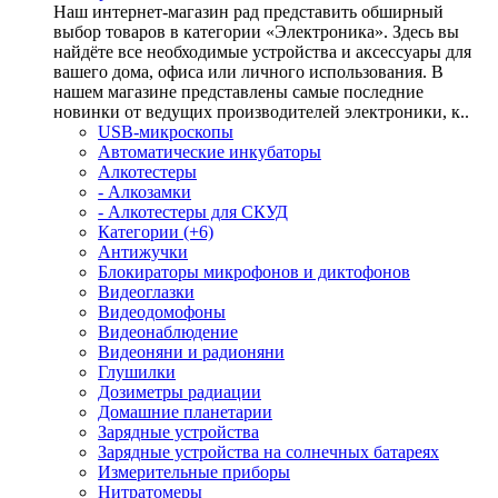
Наш интернет-магазин рад представить обширный
выбор товаров в категории «Электроника». Здесь вы
найдёте все необходимые устройства и аксессуары для
вашего дома, офиса или личного использования. В
нашем магазине представлены самые последние
новинки от ведущих производителей электроники, к..
USB-микроскопы
Автоматические инкубаторы
Алкотестеры
- Алкозамки
- Алкотестеры для СКУД
Категории (+6)
Антижучки
Блокираторы микрофонов и диктофонов
Видеоглазки
Видеодомофоны
Видеонаблюдение
Видеоняни и радионяни
Глушилки
Дозиметры радиации
Домашние планетарии
Зарядные устройства
Зарядные устройства на солнечных батареях
Измерительные приборы
Нитратомеры