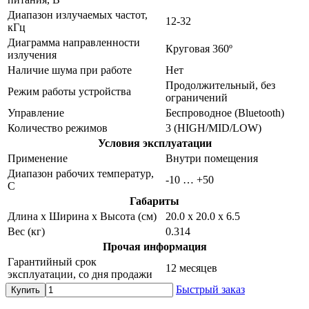
Диапазон излучаемых частот,
12-32
кГц
Диаграмма направленности
Круговая 360º
излучения
Наличие шума при работе
Нет
Продолжительный, без
Режим работы устройства
ограничений
Управление
Беспроводное (Bluetooth)
Количество режимов
3 (HIGH/MID/LOW)
Условия эксплуатации
Применение
Внутри помещения
Диапазон рабочих температур,
-10 … +50
С
Габариты
Длина х Ширина х Высота (см)
20.0 х 20.0 х 6.5
Вес (кг)
0.314
Прочая информация
Гарантийный срок
12 месяцев
эксплуатации, со дня продажи
Быстрый заказ
Купить