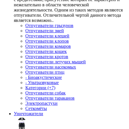
нежелательно в области человеческой
жизнедеятельности. Одним из таких методов являются
отпугиватели. Отличительной чертой данного метода
является возможно..
Отпугиватели грызунов
Отпугиватели змей
Отпугиватели клещей
Отпугиватели клопов
Отпугиватели комаров
Отпугиватели кошек
Отпугиватели кротов
Отпугиватели летучих мышей
Отпугиватели насекомых
Отпугиватели птиц
- Биоакустические
- Ультразвуковые
Категории (+7)
Отпугиватели собак
Отпугиватели тараканов
Электропастухи
Сеткомёты
Уничтожители