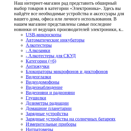
Наш интернет-магазин рад представить обширный
выбор товаров в категории «Электроника». Здесь вы
найдёте все необходимые устройства и аксессуары для
вашего дома, офиса или личного использования. В
нашем магазине представлены самые последние
новинки от ведущих производителей электроники, к..
USB-микроскопы
Автоматические инкубаторы
Алкотестеры
- Алкозамки
- Алкотестеры для СКУД
Категории (+6)
Антижучки
Блокираторы микрофонов и диктофонов
Видеоглазки
Видеодомофоны
Видеонаблюдение
Видеоняни и радионяни
Глушилки
Дозиметры радиации
Домашние планетарии
Зарядные устройства
Зарядные устройства на солнечных батареях
Измерительные приборы
Нитратомеры