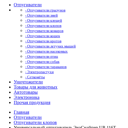
Отпугиватели
- Отпугиватели грызунов
- Отпугиватели змей
- Отпугиватели клещей
- Отпугиватели клопов
- Отпугиватели комаров
- Отпугиватели кошек
- Отпугиватели кротов
- Отпугиватели летучих мышей
- Отпугиватели насекомых
- Отпугиватели птиц
- Отпугиватели собак
- Отпугиватели тараканов
- Электропастухи
- Сеткомёты
Уничтожители
Товары для животных
Автотовары
Электроника
Прочая продукция
Главная
Отпугиватели
Отпугиватели клопов
Универсальный отпугиватель ЭкоСнайпер UP-116T