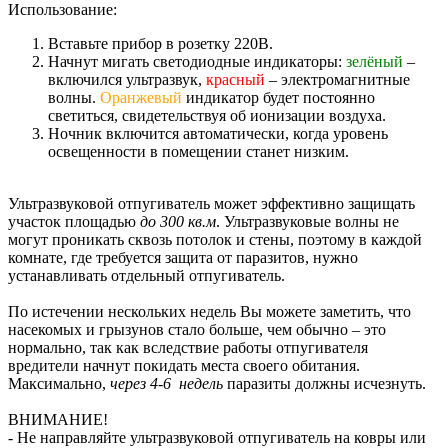
Использование:
Вставьте прибор в розетку 220В.
Начнут мигать светодиодные индикаторы:
зелёный
–
включился ультразвук,
красный
– электромагнитные
волны.
Оранжевый
индикатор будет постоянно
светиться, свидетельствуя об ионизации воздуха.
Ночник включится автоматически, когда уровень
освещенности в помещении станет низким.
Ультразвуковой отпугиватель может эффективно защищать
участок площадью
до 300 кв.м
. Ультразвуковые волны не
могут проникать сквозь потолок и стены, поэтому в каждой
комнате, где требуется защита от паразитов, нужно
устанавливать отдельный отпугиватель.
По истечении нескольких недель Вы можете заметить, что
насекомых и грызунов стало больше, чем обычно – это
нормально, так как вследствие работы отпугивателя
вредители начнут покидать места своего обитания.
Максимально,
через 4-6 недель
паразиты должны исчезнуть.
ВНИМАНИЕ!
- Не направляйте ультразвуковой отпугиватель на ковры или