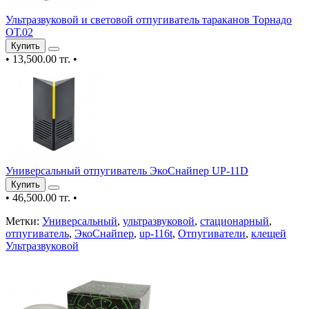
Ультразвуковой и световой отпугиватель тараканов Торнадо
ОТ.02
Купить
•
13,500.00 тг.
•
Универсальный отпугиватель ЭкоСнайпер UP-11D
Купить
•
46,500.00 тг.
•
Метки:
Универсальный
,
ультразвуковой
,
стационарный
,
отпугиватель
,
ЭкоСнайпер
,
up-116t
,
Отпугиватели
,
клещей
Ультразвуковой