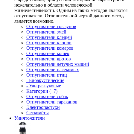
нежелательно в области человеческой
жизнедеятельности. Одним из таких методов являются
отпугиватели. Отличительной чертой данного метода
является возможно..
Отпугиватели грызунов
Отпугиватели змей
Отпугиватели клещей
Отпугиватели клопов
Отпугиватели комаров
Отпугиватели кошек
Отпугиватели кротов
Отпугиватели летучих мышей
Отпугиватели насекомых
Отпугиватели птиц
- Биоакустические
- Ультразвуковые
Категории (+7)
Отпугиватели собак
Отпугиватели тараканов
Электропастухи
Сеткомёты
Уничтожители