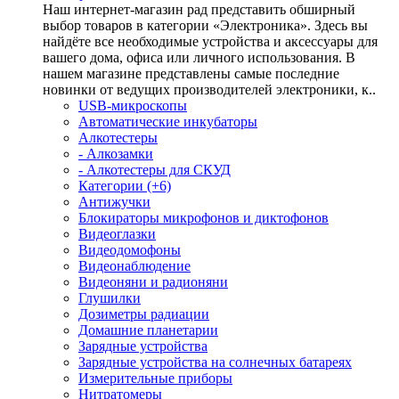
Наш интернет-магазин рад представить обширный
выбор товаров в категории «Электроника». Здесь вы
найдёте все необходимые устройства и аксессуары для
вашего дома, офиса или личного использования. В
нашем магазине представлены самые последние
новинки от ведущих производителей электроники, к..
USB-микроскопы
Автоматические инкубаторы
Алкотестеры
- Алкозамки
- Алкотестеры для СКУД
Категории (+6)
Антижучки
Блокираторы микрофонов и диктофонов
Видеоглазки
Видеодомофоны
Видеонаблюдение
Видеоняни и радионяни
Глушилки
Дозиметры радиации
Домашние планетарии
Зарядные устройства
Зарядные устройства на солнечных батареях
Измерительные приборы
Нитратомеры