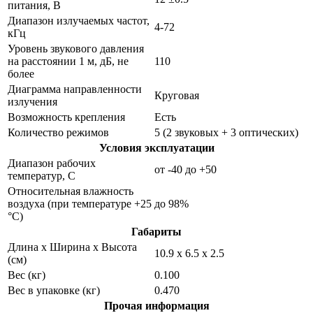
питания, В
Диапазон излучаемых частот,
4-72
кГц
Уровень звукового давления
на расстоянии 1 м, дБ, не
110
более
Диаграмма направленности
Круговая
излучения
Возможность крепления
Есть
Количество режимов
5 (2 звуковых + 3 оптических)
Условия эксплуатации
Диапазон рабочих
от -40 до +50
температур, С
Относительная влажность
воздуха (при температуре +25
до 98%
°С)
Габариты
Длина х Ширина х Высота
10.9 х 6.5 х 2.5
(см)
Вес (кг)
0.100
Вес в упаковке (кг)
0.470
Прочая информация