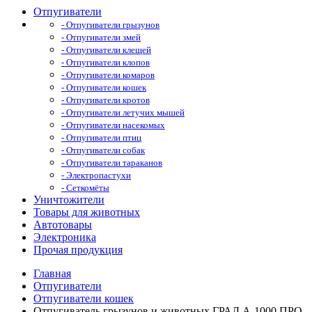
Отпугиватели
- Отпугиватели грызунов
- Отпугиватели змей
- Отпугиватели клещей
- Отпугиватели клопов
- Отпугиватели комаров
- Отпугиватели кошек
- Отпугиватели кротов
- Отпугиватели летучих мышей
- Отпугиватели насекомых
- Отпугиватели птиц
- Отпугиватели собак
- Отпугиватели тараканов
- Электропастухи
- Сеткомёты
Уничтожители
Товары для животных
Автотовары
Электроника
Прочая продукция
Главная
Отпугиватели
Отпугиватели кошек
Отпугиватель грызунов и животных ГРАД А-1000 ПРО