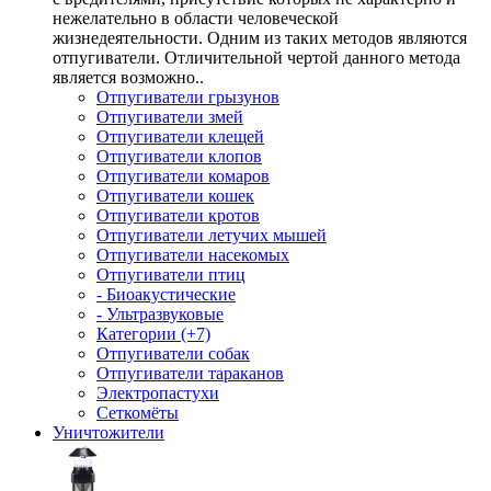
нежелательно в области человеческой
жизнедеятельности. Одним из таких методов являются
отпугиватели. Отличительной чертой данного метода
является возможно..
Отпугиватели грызунов
Отпугиватели змей
Отпугиватели клещей
Отпугиватели клопов
Отпугиватели комаров
Отпугиватели кошек
Отпугиватели кротов
Отпугиватели летучих мышей
Отпугиватели насекомых
Отпугиватели птиц
- Биоакустические
- Ультразвуковые
Категории (+7)
Отпугиватели собак
Отпугиватели тараканов
Электропастухи
Сеткомёты
Уничтожители