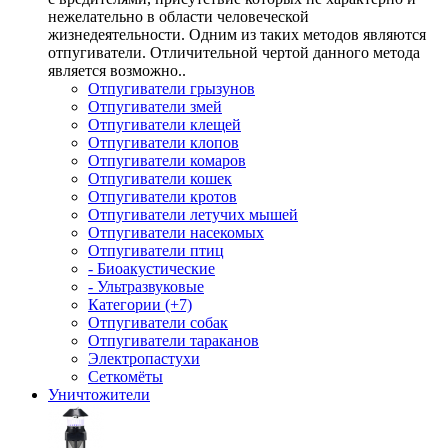
нежелательно в области человеческой
жизнедеятельности. Одним из таких методов являются
отпугиватели. Отличительной чертой данного метода
является возможно..
Отпугиватели грызунов
Отпугиватели змей
Отпугиватели клещей
Отпугиватели клопов
Отпугиватели комаров
Отпугиватели кошек
Отпугиватели кротов
Отпугиватели летучих мышей
Отпугиватели насекомых
Отпугиватели птиц
- Биоакустические
- Ультразвуковые
Категории (+7)
Отпугиватели собак
Отпугиватели тараканов
Электропастухи
Сеткомёты
Уничтожители