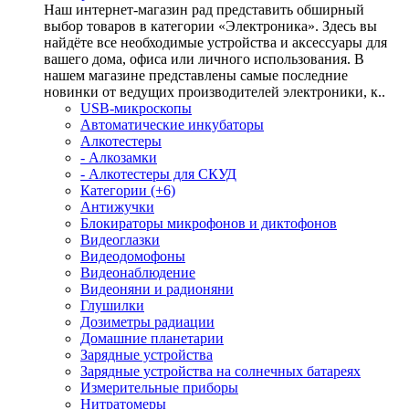
Наш интернет-магазин рад представить обширный
выбор товаров в категории «Электроника». Здесь вы
найдёте все необходимые устройства и аксессуары для
вашего дома, офиса или личного использования. В
нашем магазине представлены самые последние
новинки от ведущих производителей электроники, к..
USB-микроскопы
Автоматические инкубаторы
Алкотестеры
- Алкозамки
- Алкотестеры для СКУД
Категории (+6)
Антижучки
Блокираторы микрофонов и диктофонов
Видеоглазки
Видеодомофоны
Видеонаблюдение
Видеоняни и радионяни
Глушилки
Дозиметры радиации
Домашние планетарии
Зарядные устройства
Зарядные устройства на солнечных батареях
Измерительные приборы
Нитратомеры