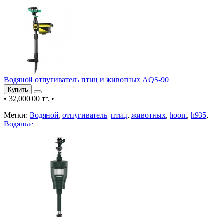
Водяной отпугиватель птиц и животных AQS-90
Купить
•
32,000.00 тг.
•
Метки:
Водяной
,
отпугиватель
,
птиц
,
животных
,
hoont
,
h935
,
Водяные