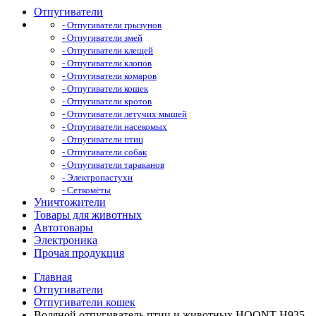
Отпугиватели
- Отпугиватели грызунов
- Отпугиватели змей
- Отпугиватели клещей
- Отпугиватели клопов
- Отпугиватели комаров
- Отпугиватели кошек
- Отпугиватели кротов
- Отпугиватели летучих мышей
- Отпугиватели насекомых
- Отпугиватели птиц
- Отпугиватели собак
- Отпугиватели тараканов
- Электропастухи
- Сеткомёты
Уничтожители
Товары для животных
Автотовары
Электроника
Прочая продукция
Главная
Отпугиватели
Отпугиватели кошек
Водяной отпугиватель птиц и животных HOONT H935