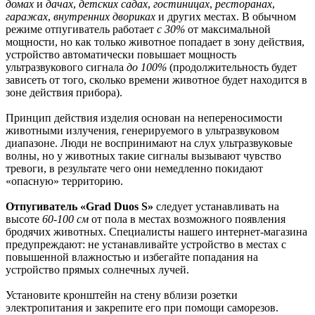
домах
и
дачах
,
детских садах
,
гостиницах
,
ресторанах
,
гаражах
,
внутренних двориках
и других местах. В обычном
режиме отпугиватель работает
с 30%
от максимальной
мощности, но как только животное попадает в зону действия,
устройство автоматически повышает мощность
ультразвукового сигнала
до 100%
(продолжительность будет
зависеть от того, сколько времени животное будет находится в
зоне действия прибора).
Принцип действия изделия основан на непереносимости
животными излучения, генерируемого в ультразвуковом
диапазоне. Люди не воспринимают на слух ультразвуковые
волны, но у животных такие сигналы вызывают чувство
тревоги, в результате чего они немедленно покидают
«опасную» территорию.
Отпугиватель «Grad Duos S»
следует устанавливать на
высоте
60-100 см
от пола в местах возможного появления
бродячих животных. Специалисты нашего интернет-магазина
предупреждают: не устанавливайте устройство в местах с
повышенной влажностью и избегайте попадания на
устройство прямых солнечных лучей.
Установите кронштейн на стену вблизи розетки
электропитания и закрепите его при помощи саморезов.