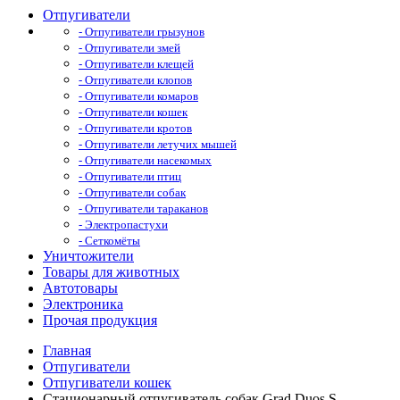
Отпугиватели
- Отпугиватели грызунов
- Отпугиватели змей
- Отпугиватели клещей
- Отпугиватели клопов
- Отпугиватели комаров
- Отпугиватели кошек
- Отпугиватели кротов
- Отпугиватели летучих мышей
- Отпугиватели насекомых
- Отпугиватели птиц
- Отпугиватели собак
- Отпугиватели тараканов
- Электропастухи
- Сеткомёты
Уничтожители
Товары для животных
Автотовары
Электроника
Прочая продукция
Главная
Отпугиватели
Отпугиватели кошек
Стационарный отпугиватель собак Grad Duos S