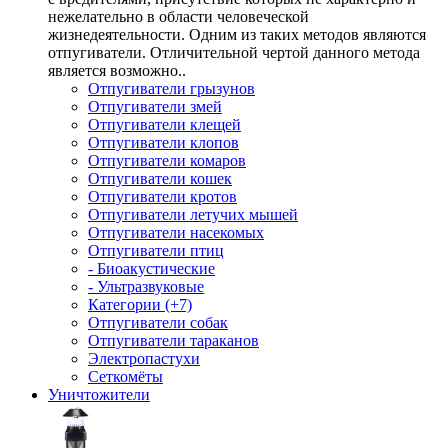
нежелательно в области человеческой
жизнедеятельности. Одним из таких методов являются
отпугиватели. Отличительной чертой данного метода
является возможно..
Отпугиватели грызунов
Отпугиватели змей
Отпугиватели клещей
Отпугиватели клопов
Отпугиватели комаров
Отпугиватели кошек
Отпугиватели кротов
Отпугиватели летучих мышей
Отпугиватели насекомых
Отпугиватели птиц
- Биоакустические
- Ультразвуковые
Категории (+7)
Отпугиватели собак
Отпугиватели тараканов
Электропастухи
Сеткомёты
Уничтожители