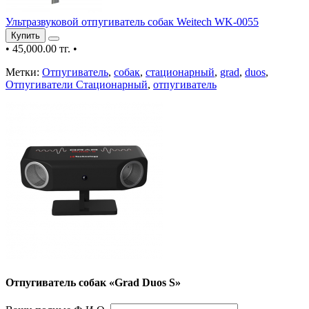
Ультразвуковой отпугиватель собак Weitech WK-0055
Купить
•
45,000.00 тг.
•
Метки:
Отпугиватель
,
собак
,
стационарный
,
grad
,
duos
,
Отпугиватели Стационарный
,
отпугиватель
Отпугиватель собак «Grad Duos S»