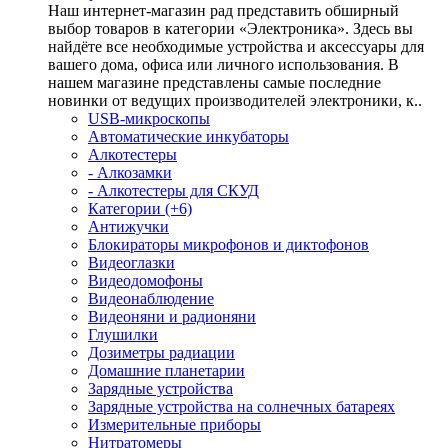
Наш интернет-магазин рад представить обширный
выбор товаров в категории «Электроника». Здесь вы
найдёте все необходимые устройства и аксессуары для
вашего дома, офиса или личного использования. В
нашем магазине представлены самые последние
новинки от ведущих производителей электроники, к..
USB-микроскопы
Автоматические инкубаторы
Алкотестеры
- Алкозамки
- Алкотестеры для СКУД
Категории (+6)
Антижучки
Блокираторы микрофонов и диктофонов
Видеоглазки
Видеодомофоны
Видеонаблюдение
Видеоняни и радионяни
Глушилки
Дозиметры радиации
Домашние планетарии
Зарядные устройства
Зарядные устройства на солнечных батареях
Измерительные приборы
Нитратомеры