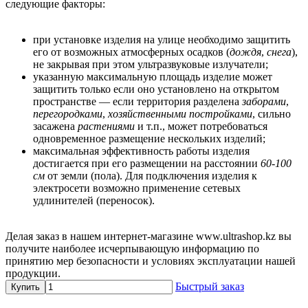
следующие факторы:
при установке изделия на улице необходимо защитить
его от возможных атмосферных осадков (
дождя
,
снега
),
не закрывая при этом ультразвуковые излучатели;
указанную максимальную площадь изделие может
защитить только если оно установлено на открытом
пространстве — если территория разделена
заборами
,
перегородками
,
хозяйственными постройками
, сильно
засажена
растениями
и т.п., может потребоваться
одновременное размещение нескольких изделий;
максимальная эффективность работы изделия
достигается при его размещении на расстоянии
60-100
см
от земли (пола). Для подключения изделия к
электросети возможно применение сетевых
удлинителей (переносок).
Делая заказ в нашем интернет-магазине www.ultrashop.kz вы
получите наиболее исчерпывающую информацию по
принятию мер безопасности и условиях эксплуатации нашей
продукции.
Быстрый заказ
Купить