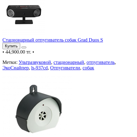
Стационарный отпугиватель собак Grad Duos S
Купить
•
44,900.00 тг.
•
Метки:
Ультразвуковой
,
стационарный
,
отпугиватель
,
ЭкоСнайпер
,
ls-937cd
,
Отпугиватели
,
собак