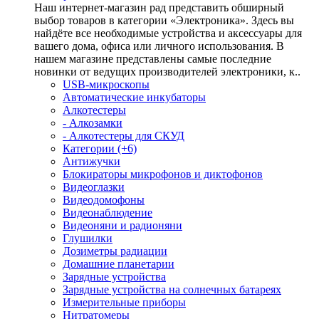
Наш интернет-магазин рад представить обширный
выбор товаров в категории «Электроника». Здесь вы
найдёте все необходимые устройства и аксессуары для
вашего дома, офиса или личного использования. В
нашем магазине представлены самые последние
новинки от ведущих производителей электроники, к..
USB-микроскопы
Автоматические инкубаторы
Алкотестеры
- Алкозамки
- Алкотестеры для СКУД
Категории (+6)
Антижучки
Блокираторы микрофонов и диктофонов
Видеоглазки
Видеодомофоны
Видеонаблюдение
Видеоняни и радионяни
Глушилки
Дозиметры радиации
Домашние планетарии
Зарядные устройства
Зарядные устройства на солнечных батареях
Измерительные приборы
Нитратомеры