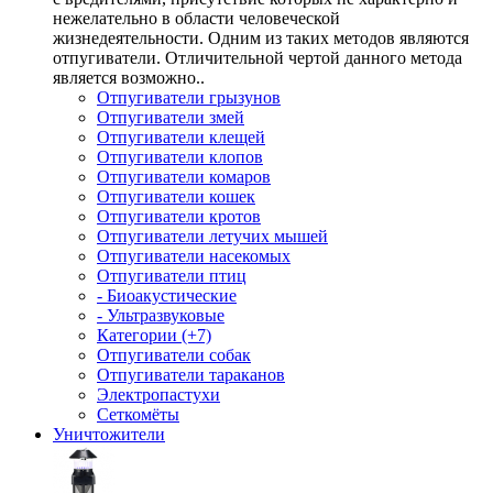
нежелательно в области человеческой
жизнедеятельности. Одним из таких методов являются
отпугиватели. Отличительной чертой данного метода
является возможно..
Отпугиватели грызунов
Отпугиватели змей
Отпугиватели клещей
Отпугиватели клопов
Отпугиватели комаров
Отпугиватели кошек
Отпугиватели кротов
Отпугиватели летучих мышей
Отпугиватели насекомых
Отпугиватели птиц
- Биоакустические
- Ультразвуковые
Категории (+7)
Отпугиватели собак
Отпугиватели тараканов
Электропастухи
Сеткомёты
Уничтожители