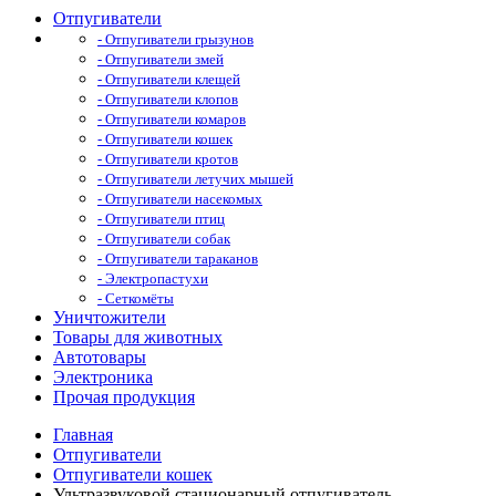
Отпугиватели
- Отпугиватели грызунов
- Отпугиватели змей
- Отпугиватели клещей
- Отпугиватели клопов
- Отпугиватели комаров
- Отпугиватели кошек
- Отпугиватели кротов
- Отпугиватели летучих мышей
- Отпугиватели насекомых
- Отпугиватели птиц
- Отпугиватели собак
- Отпугиватели тараканов
- Электропастухи
- Сеткомёты
Уничтожители
Товары для животных
Автотовары
Электроника
Прочая продукция
Главная
Отпугиватели
Отпугиватели кошек
Ультразвуковой стационарный отпугиватель