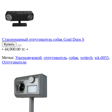
Стационарный отпугиватель собак Grad Duos S
Купить
•
44,900.00 тг.
•
Метки:
Ультразвуковой
,
отпугиватель
,
собак
,
weitech
,
wk-0055
,
Отпугиватели