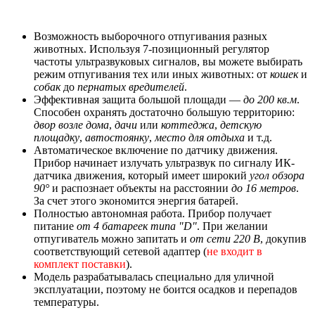
Возможность выборочного отпугивания разных
животных. Используя 7-позиционный регулятор
частоты ультразвуковых сигналов, вы можете выбирать
режим отпугивания тех или иных животных: от
кошек
и
собак
до
пернатых вредителей
.
Эффективная защита большой площади —
до 200 кв.м
.
Способен охранять достаточно большую территорию:
двор возле дома
,
дачи
или
коттеджа
,
детскую
площадку
,
автостоянку
,
место для отдыха
и т.д.
Автоматическое включение по датчику движения.
Прибор начинает излучать ультразвук по сигналу ИК-
датчика движения, который имеет широкий
угол обзора
90°
и распознает объекты на расстоянии
до 16 метров
.
За счет этого экономится энергия батарей.
Полностью автономная работа. Прибор получает
питание
от 4 батареек типа "D"
. При желании
отпугиватель можно запитать и
от сети 220 В
, докупив
соответствующий сетевой адаптер (
не входит в
комплект поставки
).
Модель разрабатывалась специально для уличной
эксплуатации, поэтому не боится осадков и перепадов
температуры.