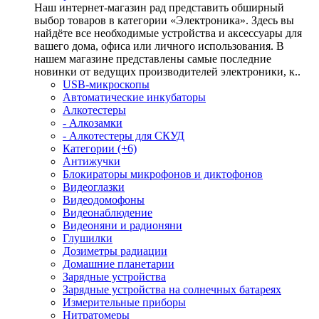
Наш интернет-магазин рад представить обширный
выбор товаров в категории «Электроника». Здесь вы
найдёте все необходимые устройства и аксессуары для
вашего дома, офиса или личного использования. В
нашем магазине представлены самые последние
новинки от ведущих производителей электроники, к..
USB-микроскопы
Автоматические инкубаторы
Алкотестеры
- Алкозамки
- Алкотестеры для СКУД
Категории (+6)
Антижучки
Блокираторы микрофонов и диктофонов
Видеоглазки
Видеодомофоны
Видеонаблюдение
Видеоняни и радионяни
Глушилки
Дозиметры радиации
Домашние планетарии
Зарядные устройства
Зарядные устройства на солнечных батареях
Измерительные приборы
Нитратомеры