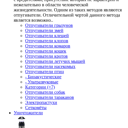
нежелательно в области человеческой
жизнедеятельности. Одним из таких методов являются
отпугиватели. Отличительной чертой данного метода
является возможно..
Отпугиватели грызунов
Отпугиватели змей
Отпугиватели клещей
Отпугиватели клопов
Отпугиватели комаров
Отпугиватели кошек
Отпугиватели кротов
Отпугиватели летучих мышей
Отпугиватели насекомых
Отпугиватели птиц
- Биоакустические
- Ультразвуковые
Категории (+7)
Отпугиватели собак
Отпугиватели тараканов
Электропастухи
Сеткомёты
Уничтожители