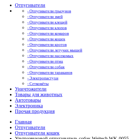
Отпугиватели
- Отпугиватели грызунов
- Отпугиватели змей
- Отпугиватели клещей
- Отпугиватели клопов
- Отпугиватели комаров
- Отпугиватели кошек
- Отпугиватели кротов
- Отпугиватели летучих мышей
- Отпугиватели насекомых
- Отпугиватели птиц
- Отпугиватели собак
- Отпугиватели тараканов
- Электропастухи
- Сеткомёты
Уничтожители
Товары для животных
Автотовары
Электроника
Прочая продукция
Главная
Отпугиватели
Отпугиватели кошек
Ультразвуковой отпугиватель собак Weitech WK-0055