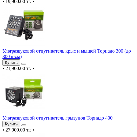
•
19,900.00 тг.
•
Ультразвуковой отпугиватель крыс и мышей Торнадо 300 (до
300 кв.м)
Купить
•
21,900.00 тг.
•
Ультразвуковой отпугиватель грызунов Торнадо 400
Купить
•
27,900.00 тг.
•