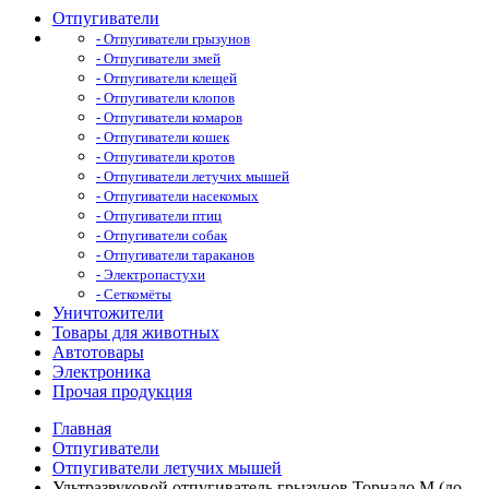
Отпугиватели
- Отпугиватели грызунов
- Отпугиватели змей
- Отпугиватели клещей
- Отпугиватели клопов
- Отпугиватели комаров
- Отпугиватели кошек
- Отпугиватели кротов
- Отпугиватели летучих мышей
- Отпугиватели насекомых
- Отпугиватели птиц
- Отпугиватели собак
- Отпугиватели тараканов
- Электропастухи
- Сеткомёты
Уничтожители
Товары для животных
Автотовары
Электроника
Прочая продукция
Главная
Отпугиватели
Отпугиватели летучих мышей
Ультразвуковой отпугиватель грызунов Торнадо М (до