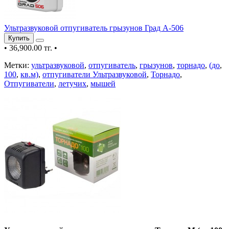
Ультразвуковой отпугиватель грызунов Град А-506
Купить
•
36,900.00 тг.
•
Метки:
ультразвуковой
,
отпугиватель
,
грызунов
,
торнадо
,
(до
,
100
,
кв.м)
,
отпугиватели Ультразвуковой
,
Торнадо
,
Отпугиватели
,
летучих
,
мышей