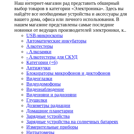
Наш интернет-магазин рад представить обширный
выбор товаров в категории «Электроника». Здесь вы
найдёте все необходимые устройства и аксессуары для
вашего дома, офиса или личного использования. В
нашем магазине представлены самые последние
новинки от ведущих производителей электроники, к..
USB-микроскопы
Автоматические инкубаторы
Алкотестеры
- Алкозамки
- Алкотестеры для СКУД
Категории (+6)
Антижучки
Блокираторы микрофонов и диктофонов
Видеоглазки
Видеодомофоны
Видеонаблюдение
Видеоняни и радионяни
Глушилки
Дозиметры радиации
Домашние планетарии
Зарядные устройства
Зарядные устройства на солнечных батареях
Измерительные приборы
Нитратомеры