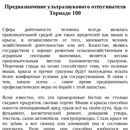
Предназначение ультразвукового отпугивателя
Торнадо 100
Сфера деятельности человека всегда являлась
привлекательной средой для таких вредителей как мыши и
крысы, в независимости от того, занимается человек
хозяйственной деятельностью или нет. Казахстан, являясь
государством с хорошо развитым сельскохозяйственным и
аграрным секторами экономики, является весьма
привлекательным местом паломничества грызунов.
Уборочная страда на полях способствует тому, что полевые
мыши, крысы и прочие грызуны будут вынуждены искать
более комфортные условия для сосуществования. В связи с
чем, начало осени – самое время предпринимать
профилактические меры по борьбе с этой напастью.
Всем известно, что эти прожорливые бестии не столько
съедают продуктов, сколько портят. Мыши и крысы способны
нанести непоправимый вред, грызя всё на своём пути, будь то
фундамент, косметический ремонт, домашняя утварь,
текстиль, салон автомобиля, электропроводка. Сталь крысе не
по зубам, а вот свинец или алюминий она в состоянии
прогрызть. Ради пищи они способны взобраться на