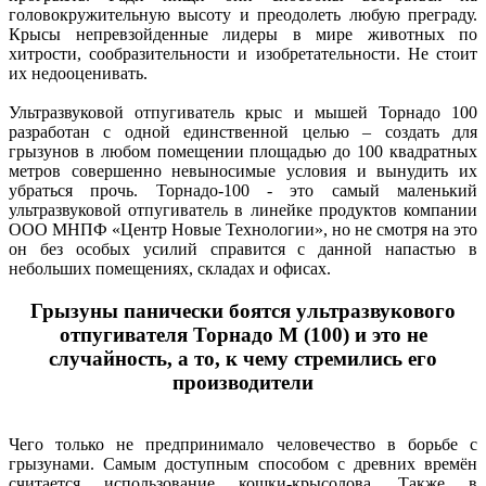
головокружительную высоту и преодолеть любую преграду.
Крысы непревзойденные лидеры в мире животных по
хитрости, сообразительности и изобретательности. Не стоит
их недооценивать.
Ультразвуковой отпугиватель крыс и мышей Торнадо 100
разработан с одной единственной целью – создать для
грызунов в любом помещении площадью до 100 квадратных
метров совершенно невыносимые условия и вынудить их
убраться прочь. Торнадо-100 - это самый маленький
ультразвуковой отпугиватель в линейке продуктов компании
ООО МНПФ «Центр Новые Технологии», но не смотря на это
он без особых усилий справится с данной напастью в
небольших помещениях, складах и офисах.
Грызуны панически боятся ультразвукового
отпугивателя Торнадо М (100) и это не
случайность, а то, к чему стремились его
производители
Чего только не предпринимало человечество в борьбе с
грызунами. Самым доступным способом с древних времён
считается использование кошки-крысолова. Также в