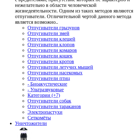
нежелательно в области человеческой
жизнедеятельности. Одним из таких методов являются
отпугиватели. Отличительной чертой данного метода
является возможно..
Отпугиватели грызунов
Отпугиватели змей
Отпугиватели клещей
Отпугиватели клопов
Отпугиватели комаров
Отпугиватели кошек
Отпугиватели кротов
Отпугиватели летучих мышей
Отпугиватели насекомых
Отпугиватели птиц
- Биоакустические
- Ультразвуковые
Категории (+7)
Отпугиватели собак
Отпугиватели тараканов
Электропастухи
Сеткомёты
Уничтожители