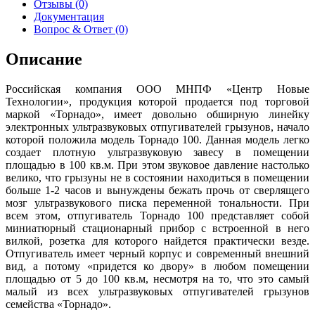
Отзывы (0)
Документация
Вопрос & Ответ (0)
Описание
Российская компания ООО МНПФ «Центр Новые
Технологии», продукция которой продается под торговой
маркой «Торнадо», имеет довольно обширную линейку
электронных ультразвуковых отпугивателей грызунов, начало
которой положила модель Торнадо 100. Данная модель легко
создает плотную ультразвуковую завесу в помещении
площадью в 100 кв.м. При этом звуковое давление настолько
велико, что грызуны не в состоянии находиться в помещении
больше 1-2 часов и вынуждены бежать прочь от сверлящего
мозг ультразвукового писка переменной тональности. При
всем этом, отпугиватель Торнадо 100 представляет собой
миниатюрный стационарный прибор с встроенной в него
вилкой, розетка для которого найдется практически везде.
Отпугиватель имеет черный корпус и современный внешний
вид, а потому «придется ко двору» в любом помещении
площадью от 5 до 100 кв.м, несмотря на то, что это самый
малый из всех ультразвуковых отпугивателей грызунов
семейства «Торнадо».