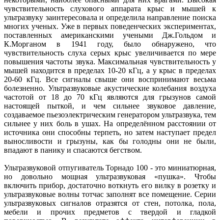
чувствительность слухового аппарата крыс и мышей к
ультразвуку заинтересовала и определила направление поиска
многих ученых. Уже в первых поведенческих экспериментах,
поставленных американскими учеными Дж.Гольдом и
К.Морганом в 1941 году, было обнаружено, что
чувствительность слуха серых крыс увеличивается по мере
повышения частоты звука. Максимальная чувствительность у
мышей находится в пределах 10-20 кГц, а у крыс в пределах
20-60 кГц. Все сигналы свыше они воспринимают весьма
болезненно. Ультразвуковые акустические колебания воздуха
частотой от 18 до 70 кГц являются для грызунов самой
настоящей пыткой, и чем сильнее звуковое давление,
создаваемое пьезоэлектрическим генератором ультразвука, тем
сильнее у них боль в ушах. На определённом расстоянии от
источника они способны терпеть, но затем наступает предел
выносливости и грызуны, как бы голодны они не были,
впадают в панику и спасаются бегством.
Ультразвуковой отпугиватель Торнадо 100 - это миниатюрная,
но довольно мощная ультразвуковая «пушка». Чтобы
включить прибор, достаточно воткнуть его вилку в розетку и
ультразвуковые волны тотчас заполнят все помещение. Серии
ультразвуковых сигналов отразятся от стен, потолка, пола,
мебели и прочих предметов с твердой и гладкой