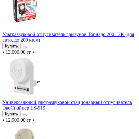
Ультразвуковой отпугиватель грызунов Торнадо 200-12К (для
авто, до 200 кв.м)
Купить
•
13,000.00 тг.
•
Универсальный ультразвуковой стационарный отпугиватель
ЭкоСнайпер LS-919
Купить
•
12,900.00 тг.
•