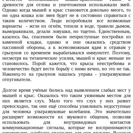
древности для отлова и уничтожения использовали змей.
Однако когда мышей и крыс становится довольно много, то
ни одна кошка или змея будет не в состоянии справиться с
таким количеством. Люди испробовали все возможные
варианты - жгли их огнём, топили в воде, травили дымом,
вымораживали, делали ловушки, но тщетно. Единственным,
казалось бы, спасением были неприступные постройки из
каменной кладки, однако и они оказались средством
пассивной обороны, а к всевозможным ядам и отравам у
грызунов со временем вырабатывался иммунитет. Поэтому,
несмотря на титанические усилия, мышей и крыс меньше не
становилось. Порой кажется, что крысы неистребимы и
человечество будет вести борьбу с ними вечно, но это не так.
Наконец-то на грызунов нашлась управа - ультразвуковые
отпугиватели.
Долгое время учёные бились над выявлением слабых мест у
мышей и крыс. Оказалось что таким уязвимым местом для
них является слух. Мало того что слух у них развит
превосходно, так они ещё способны улавливать недоступные
для человека ультразвуковые колебания. Это значительно
расширяет возможности их звукового общения, позволяя
использовать для внутривидовых контактов
коммуникационные сигналы, которые не воспринимаются
некоторыми, наиболее опасными для них врагами. Высокая