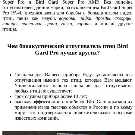
Super Pro и Bird Gard Super Pro AMP. Вся линейка
отпугивателей данной марки, за исключением Bird Gard Super
Pro PA-4, предназначена для борьбы с большинством видов
птиц, таких как
голуби
,
воробьи
,
чайки
,
дрозды
,
скворцы
,
синицы
,
ласточки
,
грачи
,
галки
,
вороны
и многие другие
птицы.
Чем биоакустический отпугиватель птиц Bird
Gard Pro лучше других?
Сигналы для Вашего прибора будут установлены для
отпугивания именно тех птиц, которые Вам мешают.
Универсального набора сигналов для отпугивания
любых птиц не существует;
срок службы прибора более 10 лет;
высокая эффективность приборов Bird Gard доказана их
применением на тысячах объектов в России и по всему
миру, что подтверждается положительными отзывами
известных компаний.