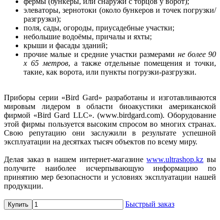
фермы (бункеры, или снаружи с торцов у ворот);
элеваторы, зернотоки (около бункеров и точек погрузки/
разгрузки);
поля, сады, огороды, приусадебные участки;
небольшие водоёмы, причалы и яхты;
крыши и фасады зданий;
прочие малые и средние участки размерами
не более 90
х 65 метров
, а также отдельные помещения и точки,
такие, как ворота, или пункты погрузки-разгрузки.
Приборы серии «Bird Gard» разработаны и изготавливаются
мировым лидером в области биоакустики американской
фирмой «Bird Gard LLC». (www.birdgard.com). Оборудование
этой фирмы пользуется высоким спросом во многих странах.
Свою репутацию они заслужили в результате успешной
эксплуатации на десятках тысяч объектов по всему миру.
Делая заказ в нашем интернет-магазине
www.ultrashop.kz
вы
получите наиболее исчерпывающую информацию по
принятию мер безопасности и условиях эксплуатации нашей
продукции.
Быстрый заказ
Купить