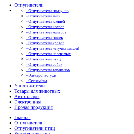
Отпугиватели
- Отпугиватели грызунов
- Отпугиватели змей
- Отпугиватели клещей
- Отпугиватели клопов
- Отпугиватели комаров
- Отпугиватели кошек
- Отпугиватели кротов
- Отпугиватели летучих мышей
- Отпугиватели насекомых
- Отпугиватели птиц
- Отпугиватели собак
- Отпугиватели тараканов
- Электропастухи
- Сеткомёты
Уничтожители
Товары для животных
Автотовары
Электроника
Прочая продукция
Главная
Отпугиватели
Отпугиватели птиц
Биоакустические