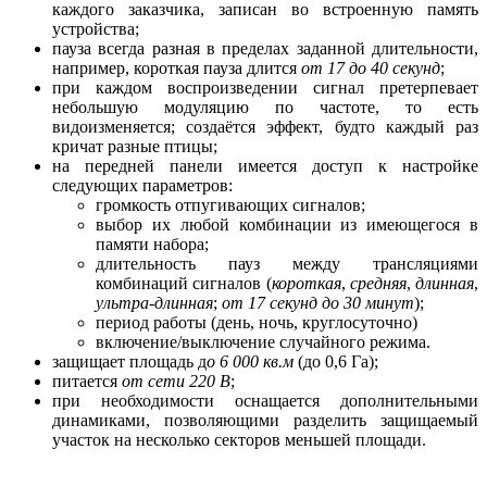
каждого заказчика, записан во встроенную память
устройства;
пауза всегда разная в пределах заданной длительности,
например, короткая пауза длится
от 17 до 40 секунд
;
при каждом воспроизведении сигнал претерпевает
небольшую модуляцию по частоте, то есть
видоизменяется; создаётся эффект, будто каждый раз
кричат разные птицы;
на передней панели имеется доступ к настройке
следующих параметров:
громкость отпугивающих сигналов;
выбор их любой комбинации из имеющегося в
памяти набора;
длительность пауз между трансляциями
комбинаций сигналов (
короткая
,
средняя
,
длинная
,
ультра-длинная
;
от 17 секунд до 30 минут
);
период работы (день, ночь, круглосуточно)
включение/выключение случайного режима.
защищает площадь д
о 6 000 кв.м
(до 0,6 Га);
питается
от сети 220 В
;
при необходимости оснащается дополнительными
динамиками, позволяющими разделить защищаемый
участок на несколько секторов меньшей площади.