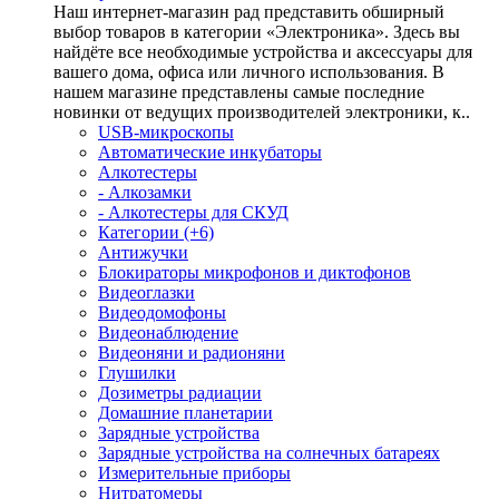
Наш интернет-магазин рад представить обширный
выбор товаров в категории «Электроника». Здесь вы
найдёте все необходимые устройства и аксессуары для
вашего дома, офиса или личного использования. В
нашем магазине представлены самые последние
новинки от ведущих производителей электроники, к..
USB-микроскопы
Автоматические инкубаторы
Алкотестеры
- Алкозамки
- Алкотестеры для СКУД
Категории (+6)
Антижучки
Блокираторы микрофонов и диктофонов
Видеоглазки
Видеодомофоны
Видеонаблюдение
Видеоняни и радионяни
Глушилки
Дозиметры радиации
Домашние планетарии
Зарядные устройства
Зарядные устройства на солнечных батареях
Измерительные приборы
Нитратомеры