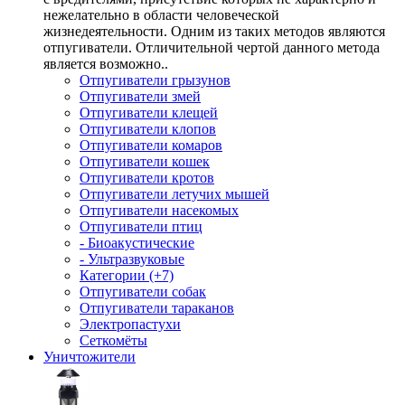
нежелательно в области человеческой
жизнедеятельности. Одним из таких методов являются
отпугиватели. Отличительной чертой данного метода
является возможно..
Отпугиватели грызунов
Отпугиватели змей
Отпугиватели клещей
Отпугиватели клопов
Отпугиватели комаров
Отпугиватели кошек
Отпугиватели кротов
Отпугиватели летучих мышей
Отпугиватели насекомых
Отпугиватели птиц
- Биоакустические
- Ультразвуковые
Категории (+7)
Отпугиватели собак
Отпугиватели тараканов
Электропастухи
Сеткомёты
Уничтожители