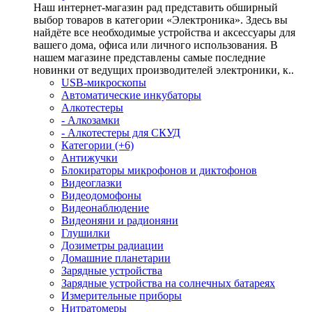
Наш интернет-магазин рад представить обширный
выбор товаров в категории «Электроника». Здесь вы
найдёте все необходимые устройства и аксессуары для
вашего дома, офиса или личного использования. В
нашем магазине представлены самые последние
новинки от ведущих производителей электроники, к..
USB-микроскопы
Автоматические инкубаторы
Алкотестеры
- Алкозамки
- Алкотестеры для СКУД
Категории (+6)
Антижучки
Блокираторы микрофонов и диктофонов
Видеоглазки
Видеодомофоны
Видеонаблюдение
Видеоняни и радионяни
Глушилки
Дозиметры радиации
Домашние планетарии
Зарядные устройства
Зарядные устройства на солнечных батареях
Измерительные приборы
Нитратомеры