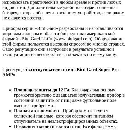
использовать практически в любом ареале и против любых
видов птиц. Дополнительные удобства создает солнечная
батарея, которая обеспечит питанием устройство, если рядом
не окажется розетки.
Приборы серии «Bird Gard» разработаны и изготавливаются
мировым лидером в области биоакустики американской
фирмой «Bird Gard LLC» (www.birdgard.com). Оборудование
этой фирмы пользуется высоким спросом во многих странах.
Свою репутацию они заслужили в результате успешной
эксплуатации на десятках тысяч объектов по всему миру.
Преимущества
отпугивателя птиц «Bird Gard Super Pro
AMP»
:
Площадь защиты до 12 Га
. Благодаря выносному
громкоговорителю с двадцатью излучателями прибор в
состоянии защитить от птиц даже футбольное поле
вместе с трибунами!
Полная автономность
. Прибор комплектуется
солнечной панелью, которая обеспечит питанием
отпугиватель на неэлектрифицированных объектах.
Позволяет сменить голоса птиц
. Все фонограммы