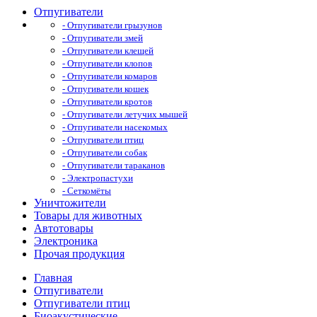
Отпугиватели
- Отпугиватели грызунов
- Отпугиватели змей
- Отпугиватели клещей
- Отпугиватели клопов
- Отпугиватели комаров
- Отпугиватели кошек
- Отпугиватели кротов
- Отпугиватели летучих мышей
- Отпугиватели насекомых
- Отпугиватели птиц
- Отпугиватели собак
- Отпугиватели тараканов
- Электропастухи
- Сеткомёты
Уничтожители
Товары для животных
Автотовары
Электроника
Прочая продукция
Главная
Отпугиватели
Отпугиватели птиц
Биоакустические