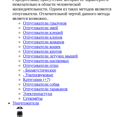
нежелательно в области человеческой
жизнедеятельности. Одним из таких методов являются
отпугиватели. Отличительной чертой данного метода
является возможно..
Отпугиватели грызунов
Отпугиватели змей
Отпугиватели клещей
Отпугиватели клопов
Отпугиватели комаров
Отпугиватели кошек
Отпугиватели кротов
Отпугиватели летучих мышей
Отпугиватели насекомых
Отпугиватели птиц
- Биоакустические
- Ультразвуковые
Категории (+7)
Отпугиватели собак
Отпугиватели тараканов
Электропастухи
Сеткомёты
Уничтожители