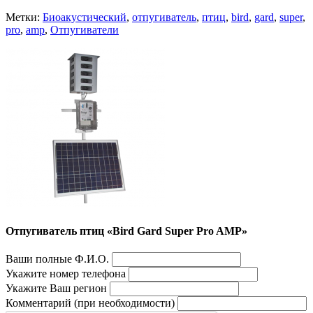
Метки:
Биоакустический
,
отпугиватель
,
птиц
,
bird
,
gard
,
super
,
pro
,
amp
,
Отпугиватели
Отпугиватель птиц «Bird Gard Super Pro AMP»
Ваши полные Ф.И.О.
Укажите номер телефона
Укажите Ваш регион
Комментарий (при необходимости)