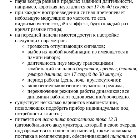
пауза всегда разная в пределах заданной длительности,
например, короткая пауза длится
от 17 до 40 секунд
;
при каждом воспроизведении сигнал претерпевает
небольшую модуляцию по частоте, то есть
видоизменяется; создаётся эффект, будто каждый раз
кричат разные птицы;
на передней панели имеется доступ к настройке
следующих параметров:
громкость отпугивающих сигналов;
выбор их любой комбинации из имеющегося в
памяти набора;
длительность пауз между трансляциями
комбинаций сигналов (
короткая
,
средняя
,
длинная
,
ультра-длинная
;
от 17 секунд до 30 минут
);
период работы (день, ночь, круглосуточно);
включение/выключение случайного режима;
переключение режимов работы динамиков: все
динамики работают одновременно/поочередно.
существует несколько вариантов комплектации,
позволяющих подобрать прибор индивидуально под
потребности клиента;
питается
от источника постоянного тока 12 В
(автомобильного аккумулятора, который в свою очередь
подзаряжается от солнечной панели); также возможна
поставка в комплектации, обеспечивающей
питание от