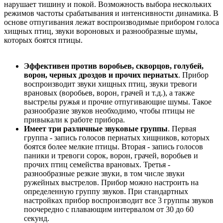
нарушает тишину и покой. Возможность выбора нескольких
режимов частоты срабатывания и интенсивности динамика. В
основе отпугивания лежат воспроизводимые прибором голоса
хищных птиц, звуки вороновых и разнообразные шумы,
которых боятся птицы.
Эффективен против воробьев, скворцов, голубей,
ворон, черных дроздов и прочих пернатых
. Прибор
воспроизводит звуки хищных птиц, звуки тревоги
врановых (воробьев, ворон, грачей и т.д.), а также
выстрелы ружья и прочие отпугивающие шумы. Такое
разнообразие звуков необходимо, чтобы птицы не
привыкали к работе прибора.
Имеет три различные звуковые группы
. Первая
группа - запись голосов пернатых хищников, которых
боятся более мелкие птицы. Вторая - запись голосов
паники и тревоги сорок, ворон, грачей, воробьев и
прочих птиц семейства врановых. Третья -
разнообразные резкие звуки, в том числе звуки
ружейных выстрелов. Прибор можно настроить на
определенную группу звуков. При стандартных
настройках прибор воспроизводит все 3 группы звуков
поочередно с плавающим интервалом от 30 до 60
секунд.