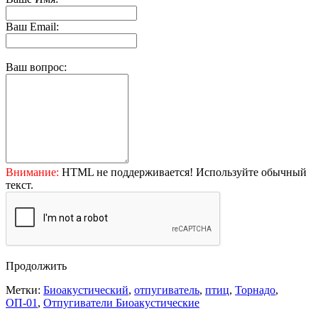
Ваш Email:
Ваш вопрос:
Внимание:
HTML не поддерживается! Используйте обычный
текст.
Продолжить
Метки:
Биоакустический
,
отпугиватель
,
птиц
,
Торнадо
,
ОП-01
,
Отпугиватели Биоакустические