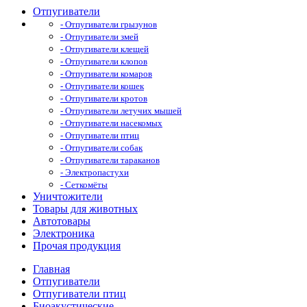
Отпугиватели
- Отпугиватели грызунов
- Отпугиватели змей
- Отпугиватели клещей
- Отпугиватели клопов
- Отпугиватели комаров
- Отпугиватели кошек
- Отпугиватели кротов
- Отпугиватели летучих мышей
- Отпугиватели насекомых
- Отпугиватели птиц
- Отпугиватели собак
- Отпугиватели тараканов
- Электропастухи
- Сеткомёты
Уничтожители
Товары для животных
Автотовары
Электроника
Прочая продукция
Главная
Отпугиватели
Отпугиватели птиц
Биоакустические