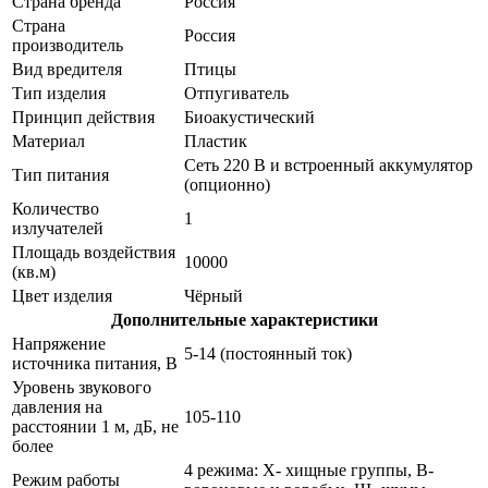
Страна бренда
Россия
Страна
Россия
производитель
Вид вредителя
Птицы
Тип изделия
Отпугиватель
Принцип действия
Биоакустический
Материал
Пластик
Сеть 220 В и встроенный аккумулятор
Тип питания
(опционно)
Количество
1
излучателей
Площадь воздействия
10000
(кв.м)
Цвет изделия
Чёрный
Дополнительные характеристики
Напряжение
5-14 (постоянный ток)
источника питания, В
Уровень звукового
давления на
105-110
расстоянии 1 м, дБ, не
более
4 режима: Х- хищные группы, В-
Режим работы