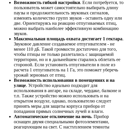
Возможность гибкой настройки
. Если потребуется, то
пользователь может самостоятельно выбирать длину
паузы и продолжительность звуковых сигналов,
изменять количество групп звуков - оставить одну или
две. Ориентируясь на реакцию отпугиваемых птиц,
можно выбрать наиболее эффективную комбинацию
звуков.
Максимальная площадь охвата достигает 1 гектара
.
Звуковое давление создаваемое отпугивателем - не
менее 110 дБ. Такой громкости достаточно для того,
чтобы птицы не только разлетались с защищаемой
территории, но и в дальнейшем старались облетать ее
стороной. Если установить отпугиватели в поле из
расчета 1 отпугиватель на 1 Га, это поможет уберечь
урожай зерновых от птиц.
Возможность использования в помещениях и на
улице
. Устройство идеально подходит для
использования в ангаре, на складе, чердаке, балконе и
т.п. Также устройство можно использовать и на
открытом воздухе, однако, пользователю следует
принять меры для защиты корпуса прибора от
попадания прямых солнечных лучей и влаги.
Автоматическое отключение на ночь
. Прибор
оснащен двумя специальными фотоэлементами,
реагирующим на свет. С наступлением темноты