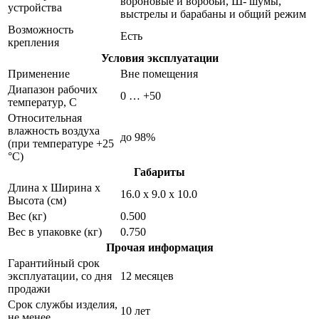
вороновые и воробьи, Ш- шумы,
устройства
выстрелы и барабаны и общий режим
Возможность
Есть
крепления
Условия эксплуатации
Применение
Вне помещения
Диапазон рабочих
0 … +50
температур, С
Относительная
влажность воздуха
до 98%
(при температуре +25
°С)
Габариты
Длина х Ширина х
16.0 х 9.0 х 10.0
Высота (см)
Вес (кг)
0.500
Вес в упаковке (кг)
0.750
Прочая информация
Гарантийный срок
эксплуатации, со дня
12 месяцев
продажи
Срок службы изделия,
10 лет
не менее