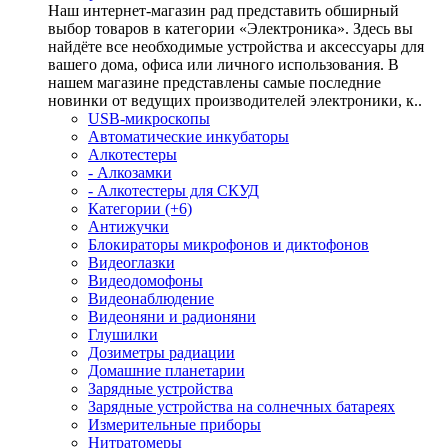
Наш интернет-магазин рад представить обширный
выбор товаров в категории «Электроника». Здесь вы
найдёте все необходимые устройства и аксессуары для
вашего дома, офиса или личного использования. В
нашем магазине представлены самые последние
новинки от ведущих производителей электроники, к..
USB-микроскопы
Автоматические инкубаторы
Алкотестеры
- Алкозамки
- Алкотестеры для СКУД
Категории (+6)
Антижучки
Блокираторы микрофонов и диктофонов
Видеоглазки
Видеодомофоны
Видеонаблюдение
Видеоняни и радионяни
Глушилки
Дозиметры радиации
Домашние планетарии
Зарядные устройства
Зарядные устройства на солнечных батареях
Измерительные приборы
Нитратомеры