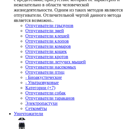
нежелательно в области человеческой
жизнедеятельности. Одним из таких методов являются
отпугиватели. Отличительной чертой данного метода
является возможно..
Отпугиватели грызунов
Отпугиватели змей
Отпугиватели клещей
Отпугиватели клопов
Отпугиватели комаров
Отпугиватели кошек
Отпугиватели кротов
Отпугиватели летучих мышей
Отпугиватели насекомых
Отпугиватели птиц
- Биоакустические
- Ультразвуковые
Категории (+7)
Отпугиватели собак
Отпугиватели тараканов
Электропастухи
Сеткомёты
Уничтожители