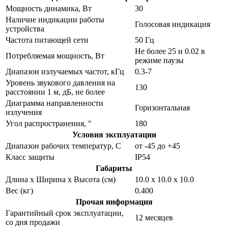
Мощность динамика, Вт
30
Наличие индикации работы
Голосовая индикация
устройства
Частота питающей сети
50 Гц
Не более 25 и 0.02 в
Потребляемая мощность, Вт
режиме паузы
Диапазон излучаемых частот, кГц
0.3-7
Уровень звукового давления на
130
расстоянии 1 м, дБ, не более
Диаграмма направленности
Горизонтальная
излучения
Угол распространения, °
180
Условия эксплуатации
Диапазон рабочих температур, С
от -45 до +45
Класс защиты
IP54
Габариты
Длина х Ширина х Высота (см)
10.0 х 10.0 х 10.0
Вес (кг)
0.400
Прочая информация
Гарантийный срок эксплуатации,
12 месяцев
со дня продажи