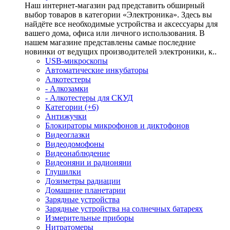
Наш интернет-магазин рад представить обширный
выбор товаров в категории «Электроника». Здесь вы
найдёте все необходимые устройства и аксессуары для
вашего дома, офиса или личного использования. В
нашем магазине представлены самые последние
новинки от ведущих производителей электроники, к..
USB-микроскопы
Автоматические инкубаторы
Алкотестеры
- Алкозамки
- Алкотестеры для СКУД
Категории (+6)
Антижучки
Блокираторы микрофонов и диктофонов
Видеоглазки
Видеодомофоны
Видеонаблюдение
Видеоняни и радионяни
Глушилки
Дозиметры радиации
Домашние планетарии
Зарядные устройства
Зарядные устройства на солнечных батареях
Измерительные приборы
Нитратомеры