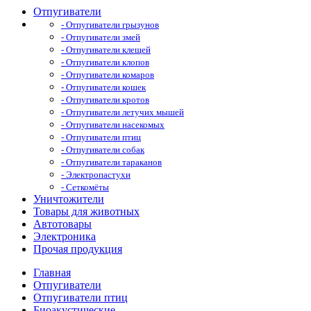
Отпугиватели
- Отпугиватели грызунов
- Отпугиватели змей
- Отпугиватели клещей
- Отпугиватели клопов
- Отпугиватели комаров
- Отпугиватели кошек
- Отпугиватели кротов
- Отпугиватели летучих мышей
- Отпугиватели насекомых
- Отпугиватели птиц
- Отпугиватели собак
- Отпугиватели тараканов
- Электропастухи
- Сеткомёты
Уничтожители
Товары для животных
Автотовары
Электроника
Прочая продукция
Главная
Отпугиватели
Отпугиватели птиц
Биоакустические