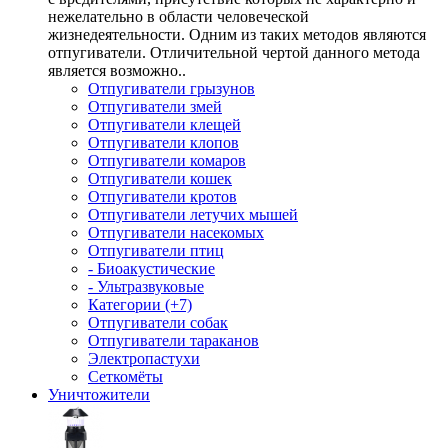
нежелательно в области человеческой
жизнедеятельности. Одним из таких методов являются
отпугиватели. Отличительной чертой данного метода
является возможно..
Отпугиватели грызунов
Отпугиватели змей
Отпугиватели клещей
Отпугиватели клопов
Отпугиватели комаров
Отпугиватели кошек
Отпугиватели кротов
Отпугиватели летучих мышей
Отпугиватели насекомых
Отпугиватели птиц
- Биоакустические
- Ультразвуковые
Категории (+7)
Отпугиватели собак
Отпугиватели тараканов
Электропастухи
Сеткомёты
Уничтожители