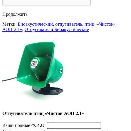
Продолжить
Метки:
Биоакустический
,
отпугиватель
,
птиц
,
«Чистон-
АОП-2.1»
,
Отпугиватели Биоакустические
Отпугиватель птиц «Чистон-АОП-2.1»
Ваши полные Ф.И.О.