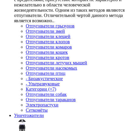
нежелательно в области человеческой
жизнедеятельности. Одним из таких методов являются
отпугиватели. Отличительной чертой данного метода
является возможно..
Отпугиватели грызунов
Отпугиватели змей
Отпугиватели клещей
Отпугиватели клопов
Отпугиватели комаров
Отпугиватели кошек
Отпугиватели кротов
Отпугиватели летучих мышей
Отпугиватели насекомых
Отпугиватели птиц
- Биоакустические
- Ультразвуковые
Категории (+7)
Отпугиватели собак
Отпугиватели тараканов
Электропастухи
Сеткомёты
Уничтожители