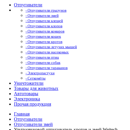
Отпугиватели
- Отпугиватели грызунов
- Отпугиватели змей
- Отпугиватели клещей
- Отпугиватели клопов
- Отпугиватели комаров
- Отпугиватели кошек
- Отпугиватели кротов
- Отпугиватели летучих мышей
- Отпугиватели насекомых
- Отпугиватели птиц
- Отпугиватели собак
- Отпугиватели тараканов
- Электропастухи
- Сеткомёты
Уничтожители
Товары для животных
Автотовары
Электроника
Прочая продукция
Главная
Отпугиватели
Отпугиватели змей
Ультразвуковой отпугиватель кротов и змей Weitech