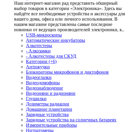
Наш интернет-магазин рад представить обширный
выбор товаров в категории «Электроника». Здесь вы
найдёте все необходимые устройства и аксессуары для
вашего дома, офиса или личного использования. В
нашем магазине представлены самые последние
новинки от ведущих производителей электроники, к..
USB-микроскопы
Автоматические инкубаторы
Алкотестеры
- Алкозамки
- Алкотестеры для СКУД
Категории (+6)
Антижучки
Блокираторы микрофонов и диктофонов
Видеоглазки
Видеодомофоны
Видеонаблюдение
Видеоняни и радионяни
Глушилки
Дозиметры радиации
Домашние планетарии
Зарядные устройства
Зарядные устройства на солнечных батареях
Измерительные приборы
Нитратомеры