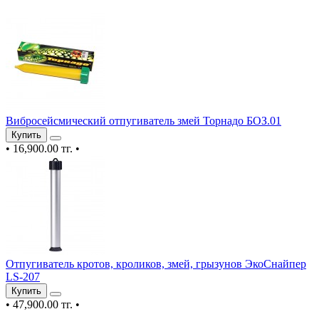
Вибросейсмический отпугиватель змей Торнадо БОЗ.01
Купить
•
16,900.00 тг.
•
Отпугиватель кротов, кроликов, змей, грызунов ЭкоСнайпер
LS-207
Купить
•
47,900.00 тг.
•