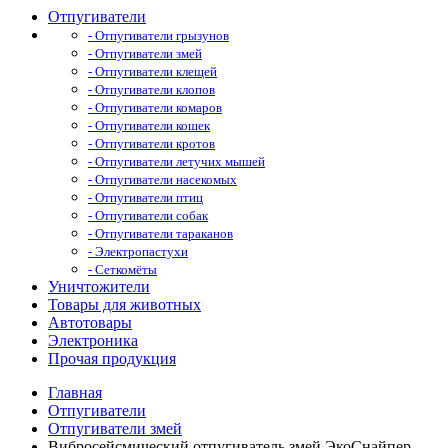
Отпугиватели
- Отпугиватели грызунов
- Отпугиватели змей
- Отпугиватели клещей
- Отпугиватели клопов
- Отпугиватели комаров
- Отпугиватели кошек
- Отпугиватели кротов
- Отпугиватели летучих мышей
- Отпугиватели насекомых
- Отпугиватели птиц
- Отпугиватели собак
- Отпугиватели тараканов
- Электропастухи
- Сеткомёты
Уничтожители
Товары для животных
Автотовары
Электроника
Прочая продукция
Главная
Отпугиватели
Отпугиватели змей
Вибросейсмический отпугиватель змей ЭкоСнайпер