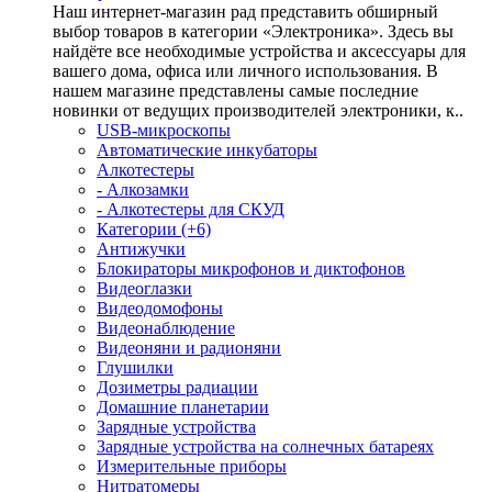
Наш интернет-магазин рад представить обширный
выбор товаров в категории «Электроника». Здесь вы
найдёте все необходимые устройства и аксессуары для
вашего дома, офиса или личного использования. В
нашем магазине представлены самые последние
новинки от ведущих производителей электроники, к..
USB-микроскопы
Автоматические инкубаторы
Алкотестеры
- Алкозамки
- Алкотестеры для СКУД
Категории (+6)
Антижучки
Блокираторы микрофонов и диктофонов
Видеоглазки
Видеодомофоны
Видеонаблюдение
Видеоняни и радионяни
Глушилки
Дозиметры радиации
Домашние планетарии
Зарядные устройства
Зарядные устройства на солнечных батареях
Измерительные приборы
Нитратомеры