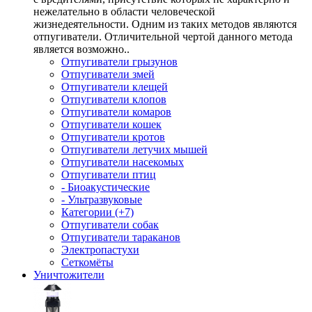
нежелательно в области человеческой
жизнедеятельности. Одним из таких методов являются
отпугиватели. Отличительной чертой данного метода
является возможно..
Отпугиватели грызунов
Отпугиватели змей
Отпугиватели клещей
Отпугиватели клопов
Отпугиватели комаров
Отпугиватели кошек
Отпугиватели кротов
Отпугиватели летучих мышей
Отпугиватели насекомых
Отпугиватели птиц
- Биоакустические
- Ультразвуковые
Категории (+7)
Отпугиватели собак
Отпугиватели тараканов
Электропастухи
Сеткомёты
Уничтожители