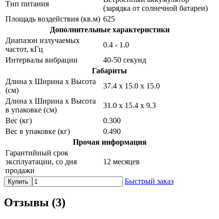
Тип питания
(зарядка от солнечной батареи)
Площадь воздействия (кв.м)
625
Дополнительные характеристики
Диапазон излучаемых
0.4 - 1.0
частот, кГц
Интервалы вибрации
40-50 секунд
Габариты
Длина х Ширина х Высота
37.4 x 15.0 х 15.0
(см)
Длина х Ширина х Высота
31.0 х 15.4 х 9.3
в упаковке (см)
Вес (кг)
0.300
Вес в упаковке (кг)
0.490
Прочая информация
Гарантийный срок
эксплуатации, со дня
12 месяцев
продажи
Быстрый заказ
Купить
Отзывы (
3
)