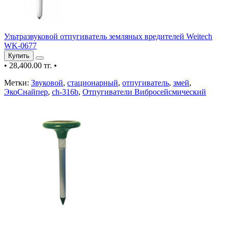
Ультразвуковой отпугиватель земляных вредителей Weitech
WK-0677
Купить
•
28,400.00 тг.
•
Метки:
Звуковой
,
стационарный
,
отпугиватель
,
змей
,
ЭкоСнайпер
,
ch-316b
,
Отпугиватели Вибросейсмический