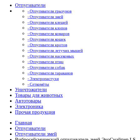
Отпугиватели
- Отпугиватели грызунов
- Отпугиватели змей
- Отпугиватели клещей
- Отпугиватели клопов
- Отпугиватели комаров
- Отпугиватели кошек
- Отпугиватели кротов
- Отпугиватели летучих мышей
- Отпугиватели насекомых
- Отпугиватели птиц
- Отпугиватели собак
- Отпугиватели тараканов
- Электропастухи
- Сеткомёты
Уничтожители
Товары для животных
Автотовары
Электроника
Прочая продукция
Главная
Отпугиватели
Отпугиватели змей
Вибросейсмический отпугиватель змей ЭкоСнайпер LS-