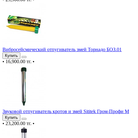
Вибросейсмический отпугиватель змей Торнадо БОЗ.01
Купить
•
16,900.00 тг.
•
Звуковой отпугиватель кротов и змей Sititek Гром-Профи М
Купить
•
23,200.00 тг.
•