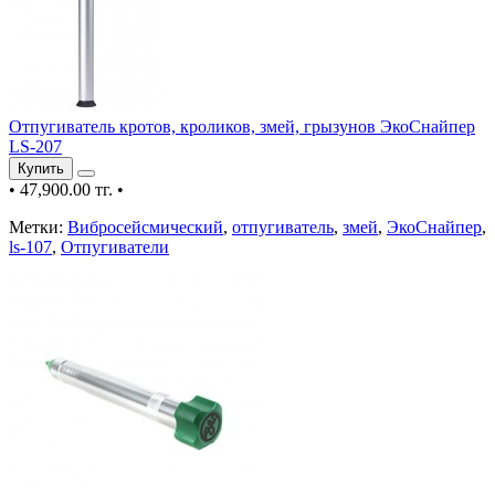
Отпугиватель кротов, кроликов, змей, грызунов ЭкоСнайпер
LS-207
Купить
•
47,900.00 тг.
•
Метки:
Вибросейсмический
,
отпугиватель
,
змей
,
ЭкоСнайпер
,
ls-107
,
Отпугиватели