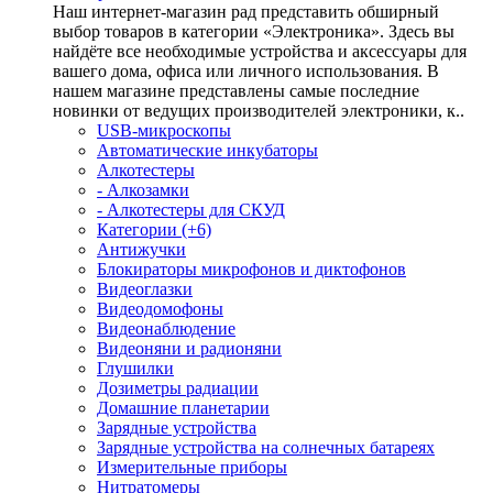
Наш интернет-магазин рад представить обширный
выбор товаров в категории «Электроника». Здесь вы
найдёте все необходимые устройства и аксессуары для
вашего дома, офиса или личного использования. В
нашем магазине представлены самые последние
новинки от ведущих производителей электроники, к..
USB-микроскопы
Автоматические инкубаторы
Алкотестеры
- Алкозамки
- Алкотестеры для СКУД
Категории (+6)
Антижучки
Блокираторы микрофонов и диктофонов
Видеоглазки
Видеодомофоны
Видеонаблюдение
Видеоняни и радионяни
Глушилки
Дозиметры радиации
Домашние планетарии
Зарядные устройства
Зарядные устройства на солнечных батареях
Измерительные приборы
Нитратомеры