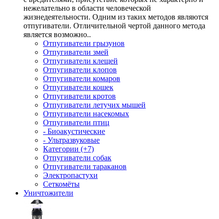
нежелательно в области человеческой
жизнедеятельности. Одним из таких методов являются
отпугиватели. Отличительной чертой данного метода
является возможно..
Отпугиватели грызунов
Отпугиватели змей
Отпугиватели клещей
Отпугиватели клопов
Отпугиватели комаров
Отпугиватели кошек
Отпугиватели кротов
Отпугиватели летучих мышей
Отпугиватели насекомых
Отпугиватели птиц
- Биоакустические
- Ультразвуковые
Категории (+7)
Отпугиватели собак
Отпугиватели тараканов
Электропастухи
Сеткомёты
Уничтожители