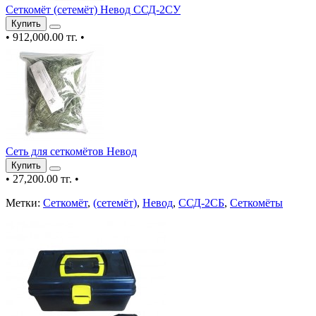
Сеткомёт (сетемёт) Невод ССД-2СУ
Купить
•
912,000.00 тг.
•
Сеть для сеткомётов Невод
Купить
•
27,200.00 тг.
•
Метки:
Сеткомёт
,
(сетемёт)
,
Невод
,
ССД-2СБ
,
Сеткомёты