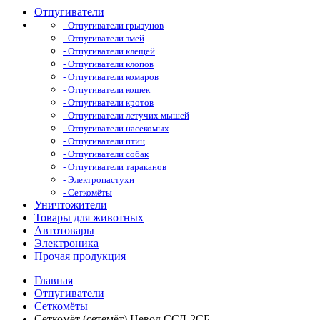
Отпугиватели
- Отпугиватели грызунов
- Отпугиватели змей
- Отпугиватели клещей
- Отпугиватели клопов
- Отпугиватели комаров
- Отпугиватели кошек
- Отпугиватели кротов
- Отпугиватели летучих мышей
- Отпугиватели насекомых
- Отпугиватели птиц
- Отпугиватели собак
- Отпугиватели тараканов
- Электропастухи
- Сеткомёты
Уничтожители
Товары для животных
Автотовары
Электроника
Прочая продукция
Главная
Отпугиватели
Сеткомёты
Сеткомёт (сетемёт) Невод ССД-2СБ