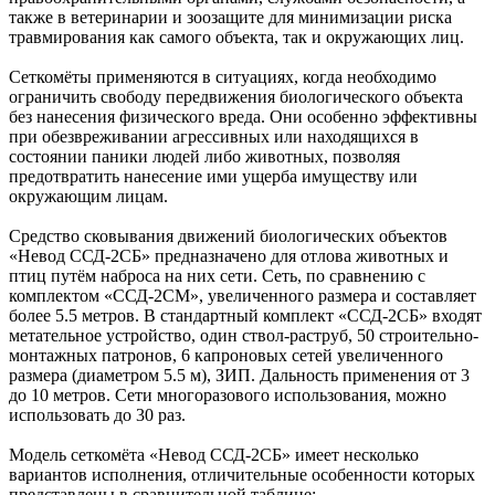
также в ветеринарии и зоозащите для минимизации риска
травмирования как самого объекта, так и окружающих лиц.
Сеткомёты применяются в ситуациях, когда необходимо
ограничить свободу передвижения биологического объекта
без нанесения физического вреда. Они особенно эффективны
при обезвреживании агрессивных или находящихся в
состоянии паники людей либо животных, позволяя
предотвратить нанесение ими ущерба имуществу или
окружающим лицам.
Средство сковывания движений биологических объектов
«Невод ССД-2СБ» предназначено для отлова животных и
птиц путём наброса на них сети. Сеть, по сравнению с
комплектом «ССД-2СМ», увеличенного размера и составляет
более 5.5 метров. В стандартный комплект «ССД-2СБ» входят
метательное устройство, один ствол-раструб, 50 строительно-
монтажных патронов, 6 капроновых сетей увеличенного
размера (диаметром 5.5 м), ЗИП. Дальность применения от 3
до 10 метров. Сети многоразового использования, можно
использовать до 30 раз.
Модель сеткомёта «Невод ССД-2СБ» имеет несколько
вариантов исполнения, отличительные особенности которых
представлены в сравнительной таблице: