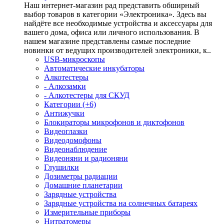
Наш интернет-магазин рад представить обширный
выбор товаров в категории «Электроника». Здесь вы
найдёте все необходимые устройства и аксессуары для
вашего дома, офиса или личного использования. В
нашем магазине представлены самые последние
новинки от ведущих производителей электроники, к..
USB-микроскопы
Автоматические инкубаторы
Алкотестеры
- Алкозамки
- Алкотестеры для СКУД
Категории (+6)
Антижучки
Блокираторы микрофонов и диктофонов
Видеоглазки
Видеодомофоны
Видеонаблюдение
Видеоняни и радионяни
Глушилки
Дозиметры радиации
Домашние планетарии
Зарядные устройства
Зарядные устройства на солнечных батареях
Измерительные приборы
Нитратомеры