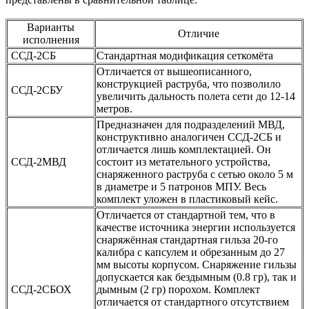
Варианты
Отличие
исполнения
ССД-2СБ
Стандартная модификация сеткомёта
Отличается от вышеописанного,
конструкцией раструба, что позволило
ССД-2СБУ
увеличить дальность полета сети до 12-14
метров.
Предназначен для подразделений МВД,
конструктивно аналогичен ССД-2СБ и
отличается лишь комплектацией. Он
ССД-2МВД
состоит из метательного устройства,
снаряженного раструба с сетью около 5 м
в диаметре и 5 патронов МПУ. Весь
комплект уложен в пластиковый кейс.
Отличается от стандартной тем, что в
качестве источника энергии используется
снаряжённая стандартная гильза 20-го
калибра с капсулем и обрезанным до 27
мм высоты корпусом. Снаряжение гильзы
допускается как бездымным (0.8 гр), так и
ССД-2СБОХ
дымным (2 гр) порохом. Комплект
отличается от стандартного отсутствием