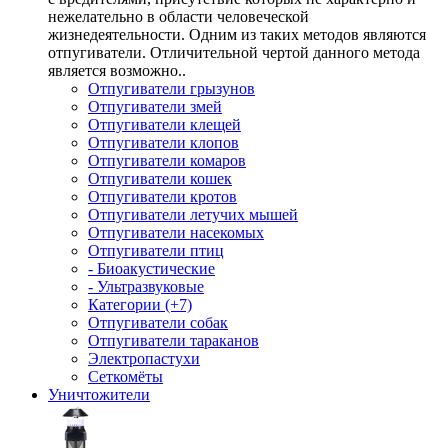
нежелательно в области человеческой
жизнедеятельности. Одним из таких методов являются
отпугиватели. Отличительной чертой данного метода
является возможно..
Отпугиватели грызунов
Отпугиватели змей
Отпугиватели клещей
Отпугиватели клопов
Отпугиватели комаров
Отпугиватели кошек
Отпугиватели кротов
Отпугиватели летучих мышей
Отпугиватели насекомых
Отпугиватели птиц
- Биоакустические
- Ультразвуковые
Категории (+7)
Отпугиватели собак
Отпугиватели тараканов
Электропастухи
Сеткомёты
Уничтожители